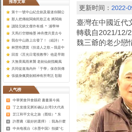
推荐文章
更新时间：
2022-0
第十一號中山紀念劍及最迷你關公
那人把傳統閩南民歌正名 將閩南
臺灣在中國近代
讀陸兄炳文傑作有感 ＊ 浦學坤
轉载自2021/1
天馬行空聯翰墨 神舟攬月貫古今
我在中山路上出發了！（組詩）＊
魏三爺的老少戀
林慧怜讚賞《扶道人之歌～我是中
回首《莒光日電視教學》他是早期
大無畏風雨來襲 老劍仙劍指颱風
共同促進海內外「于學」保存與傳
張揚身佩寶劍精神有所寄託 彰顯
人气榜
中華粥會拜會縣府 書畫展今揭
丁之发接见粥长确认台湾3大代表
芷江和平文化之旅（图组）* 东
許歷農《最好的選擇》：我為什麼
中央电视台《水墨中国》拍摄“七