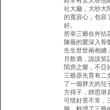
經常有女人在他
社大廳，大吵大
的寬容心，包容
好。
所幸三爺在外拈
陳薇的愛深入骨
生生世世兩相纏
月飲酒，說說笑
閨房之樂，不亞
三爺原先育有二
了一個胖大的兒
方得子，靜思堪
可惜好景不常，
腸，料理了三爺