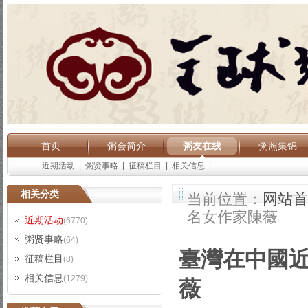
首页
粥会简介
粥友在线
粥照集锦
近期活动
|
粥贤事略
|
征稿栏目
|
相关信息
|
相关分类
当前位置：
网站首
名女作家陳薇
近期活动
(6770)
粥贤事略
(64)
臺灣在中國
征稿栏目
(8)
相关信息
(1279)
薇