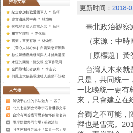
推荐文章
更新时间：
2018-0
紀念參加抗戰愛國軍人 ＊ 吕珂
史實邊緣與中央 ＊ 林煥彰
臺北政治觀察
抗戰歷史國人自當永念 ＊ 吕珂
布雷的聯想 ＊ 左化鵬
（來源：中時電子
書架，書要有家 ＊ 林煥彰
［善心人關心你］自備緊急避難防
［原標題］黃
數位媒體產業發展與人才就業講座
永恆的回憶：憶父親 空軍作戰司
台灣人本來就
金門戰地記者歲月 ＊ 李吉安
何鳳山大使義舉讓後人感動不該被
只是，共同統一
一比晚統一更有
人气榜
來，只會建立在
解读于右任的书法魅力 ＊ 孟子
北京七書粥會傳承李石曾世界文字
台獨之不可能，
台湾有两首描写思乡情怀的著名诗
裡也是雪亮。20
兩岸媒體共同市場 / 張銘清陸
习李体制领导班子「知青一代」现