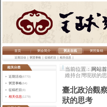
首页
粥会简介
粥友在线
粥照集锦
近期活动
|
粥贤事略
|
征稿栏目
|
相关信息
|
相关分类
当前位置：
网站首
維持台灣現狀的思
近期活动
(6770)
粥贤事略
(64)
臺北政治觀
征稿栏目
(8)
相关信息
(1279)
狀的思考