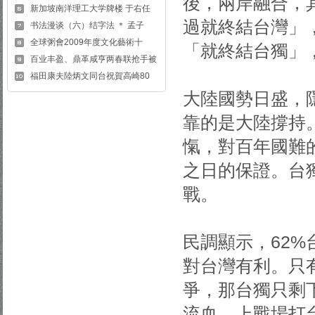
後，兩岸融合，
新加坡南洋理工大学牌楼 于右任
過就終結台灣」
书法漫谈（六）结字法 ＊ 孟子
全球粥會2009年度文化藝術十
「就終結台獨」
百业丰盈、鼎革咸亨两春联抢手被
福田康夫陸炳文同台祝賀高崎80
大陸國勢日盛，
靠的是大陸撐持
愾，對百年國難
之日的保證。台
戰。
民調顯示，62
對台灣有利。只
爭，那台獨只剩
流血，上戰場打