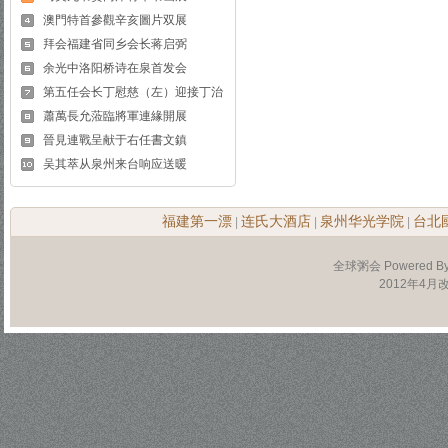
澳門特首參觀辛亥圖片双展
拜会福建省同乡会长蒋启弼
余光中洛阳桥诗在泉首发会
第五任会长丁慰慈（左）迎接丁治
蕭萬長允蒞臨將軍連緣開展
晉見連戰呈献于右任書文鎮
吴其萃从泉州来台响应送暖
福建第一漂
连氏大酒店
泉州华光学院
台北
|
|
|
全球粥会 Powered B
2012年4