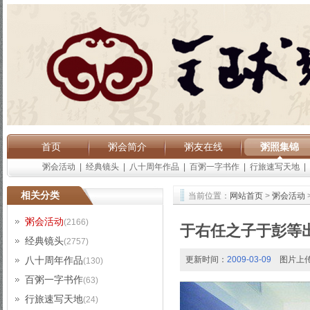
首页
粥会简介
粥友在线
粥照集锦
粥会活动
|
经典镜头
|
八十周年作品
|
百粥一字书作
|
行旅速写天地
|
相关分类
当前位置：
网站首页
>
粥会活动
粥会活动
(2166)
于右任之子于彭等
经典镜头
(2757)
八十周年作品
更新时间：
2009-03-09
图片上
(130)
百粥一字书作
(63)
行旅速写天地
(24)