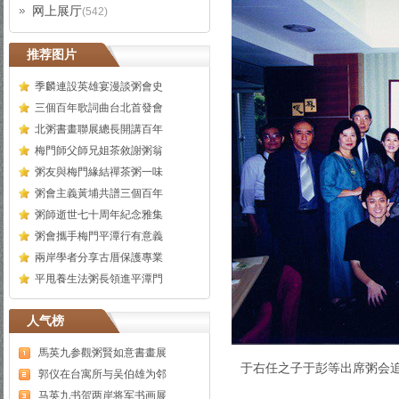
网上展厅
(542)
推荐图片
季麟連設英雄宴漫談粥會史
三個百年歌詞曲台北首發會
北粥書畫聯展總長開講百年
梅門師父師兄姐茶敘謝粥翁
粥友與梅門緣結禪茶粥一味
粥會主義黃埔共譜三個百年
粥師逝世七十周年紀念雅集
粥會攜手梅門平潭行有意義
兩岸學者分享古厝保護專業
平甩養生法粥長領進平潭門
人气榜
馬英九参觀粥賢如意書畫展
于右任之子于彭等出席粥会
郭仪在台寓所与吴伯雄为邻
马英九书贺两岸将军书画展