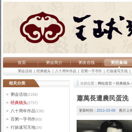
首页
粥会简介
粥友在线
粥照集锦
粥会活动
|
经典镜头
|
八十周年作品
|
百粥一字书作
|
行旅速写天地
|
相关分类
当前位置：
网站首页
>
经典镜头
粥会活动
(2166)
蕭萬長遭農民蛋洗
经典镜头
(2757)
八十周年作品
更新时间：
2011-03-06
图片上
(130)
百粥一字书作
(63)
行旅速写天地
(24)