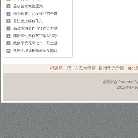
蕭胡首會意義重大
张克辉在丁之发作品前合影
書法史上經典作六
高龚书绵著作请转赠连方瑀
陈阳春七书作艺字情韵绵缈
致祭于黄花岗七十二烈士墓
李铁仓现场挥毫表演受瞩目
福建第一漂
连氏大酒店
泉州华光学院
台北
|
|
|
全球粥会 Powered B
2012年4