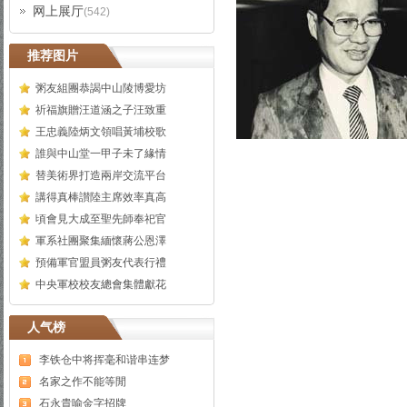
网上展厅
(542)
推荐图片
粥友組團恭謁中山陵博愛坊
祈福旗贈汪道涵之子汪致重
王忠義陸炳文領唱黃埔校歌
誰與中山堂一甲子未了緣情
替美術界打造兩岸交流平台
講得真棒讃陸主席效率真高
頃會見大成至聖先師奉祀官
軍系社團聚集緬懷蔣公恩澤
預備軍官盟員粥友代表行禮
中央軍校校友總會集體獻花
人气榜
李铁仓中将挥毫和谐串连梦
名家之作不能等閒
石永貴喻金字招牌