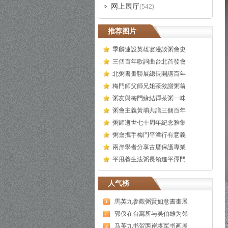
网上展厅
(542)
推荐图片
季麟連設英雄宴漫談粥會史
三個百年歌詞曲台北首發會
北粥書畫聯展總長開講百年
梅門師父師兄姐茶敘謝粥翁
粥友與梅門緣結禪茶粥一味
粥會主義黃埔共譜三個百年
粥師逝世七十周年紀念雅集
粥會攜手梅門平潭行有意義
兩岸學者分享古厝保護專業
平甩養生法粥長領進平潭門
人气榜
馬英九参觀粥賢如意書畫展
郭仪在台寓所与吴伯雄为邻
马英九书贺两岸将军书画展