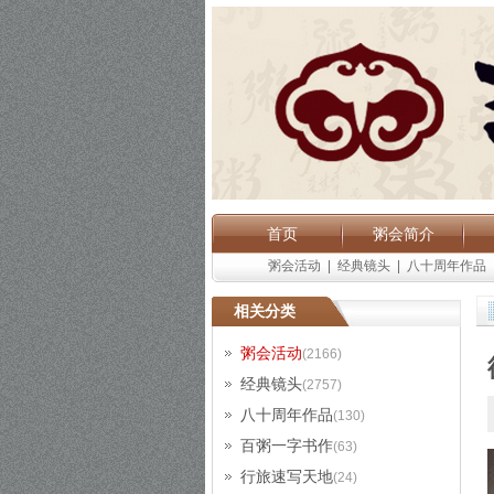
首页
粥会简介
粥会活动
|
经典镜头
|
八十周年作品
相关分类
粥会活动
(2166)
经典镜头
(2757)
八十周年作品
(130)
百粥一字书作
(63)
行旅速写天地
(24)