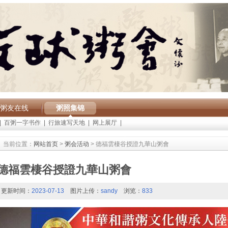
粥友在线
粥照集锦
|
百粥一字书作
|
行旅速写天地
|
网上展厅
|
当前位置：
网站首页
>
粥会活动
> 德福雲棲谷授證九華山粥會
德福雲棲谷授證九華山粥會
更新时间：
2023-07-13
图片上传：
sandy
浏览：
833