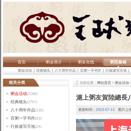
首页
粥会简介
粥友在线
粥照集锦
粥会活动
|
经典镜头
|
八十周年作品
|
百粥一字书作
|
行旅速写天地
|
相关分类
当前位置：
网站首页
>
粥会活动
粥会活动
(2166)
滬上粥友賀陸總長
经典镜头
(2757)
八十周年作品
更新时间：
2023-07-13
图片上
(130)
百粥一字书作
(63)
行旅速写天地
(24)