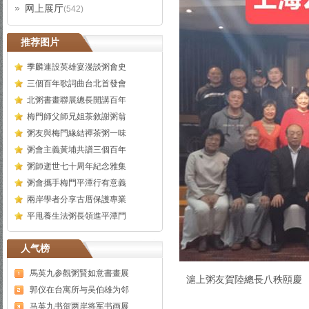
网上展厅
(542)
推荐图片
季麟連設英雄宴漫談粥會史
三個百年歌詞曲台北首發會
北粥書畫聯展總長開講百年
梅門師父師兄姐茶敘謝粥翁
粥友與梅門緣結禪茶粥一味
粥會主義黃埔共譜三個百年
粥師逝世七十周年紀念雅集
粥會攜手梅門平潭行有意義
兩岸學者分享古厝保護專業
平甩養生法粥長領進平潭門
人气榜
馬英九参觀粥賢如意書畫展
滬上粥友賀陸總長八秩頤慶
郭仪在台寓所与吴伯雄为邻
马英九书贺两岸将军书画展