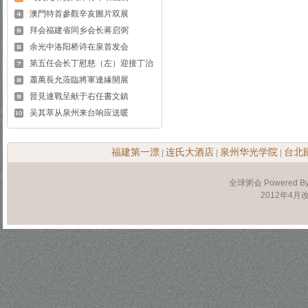
澳門特首參觀辛亥圖片双展
拜会福建省同乡会长蒋启弼
余光中洛阳桥诗在泉首发会
第五任会长丁慰慈（左）迎接丁治
蕭萬長允蒞臨將軍連緣開展
晉見連戰呈献于右任書文鎮
吴其萃从泉州来台响应送暖
福建第一漂
连氏大酒店
泉州华光学院
台北
|
|
|
全球粥会 Powered B
2012年4