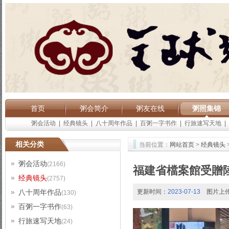
首页
粥会简介
粥友在线
粥照集锦
粥会活动
|
经典镜头
|
八十周年作品
|
百粥一字书作
|
行旅速写天地
|
相关分类
当前位置：
网站首页
>
经典镜头
粥会活动
(2166)
福建省檔案館受贈
经典镜头
(2757)
八十周年作品
更新时间：
2023-07-13
图片上
(130)
百粥一字书作
(63)
行旅速写天地
(24)