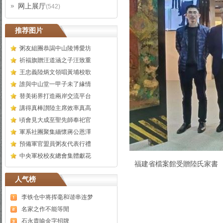
网上展厅
(542)
推荐图片
粥友組團恭謁中山陵博愛坊
祈福旗贈汪道涵之子汪致重
王忠義陸炳文領唱黃埔校歌
誰與中山堂一甲子未了緣情
替美術界打造兩岸交流平台
講得真棒讃陸主席效率真高
頃會見大成至聖先師奉祀官
軍系社團聚集緬懷蔣公恩澤
預備軍官盟員粥友代表行禮
中央軍校校友總會集體獻花
福建省檔案館受贈陸氏家書
人气榜
李铁仓中将挥毫和谐串连梦
名家之作不能等閒
石永貴喻金字招牌