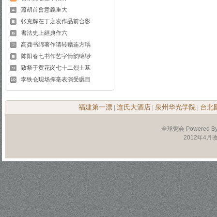
蕭胡首會意義重大
张克辉在丁之发作品前合影
書法史上經典作六
高龚书绵著作请转赠连方瑀
陈阳春七书作艺字情韵绵缈
致祭于黄花岗七十二烈士墓
李铁仓现场挥毫表演受瞩目
福建第一漂
连氏大酒店
泉州华光学院
台北
|
|
|
全球粥会 Powered B
2012年4