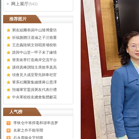
网上展厅
(542)
推荐图片
粥友組團恭謁中山陵博愛坊
祈福旗贈汪道涵之子汪致重
王忠義陸炳文領唱黃埔校歌
誰與中山堂一甲子未了緣情
替美術界打造兩岸交流平台
講得真棒讃陸主席效率真高
頃會見大成至聖先師奉祀官
軍系社團聚集緬懷蔣公恩澤
預備軍官盟員粥友代表行禮
中央軍校校友總會集體獻花
人气榜
李铁仓中将挥毫和谐串连梦
名家之作不能等閒
石永貴喻金字招牌