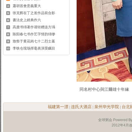
蕭胡首會意義重大
张克辉在丁之发作品前合影
書法史上經典作六
高龚书绵著作请转赠连方瑀
陈阳春七书作艺字情韵绵缈
致祭于黄花岗七十二烈士墓
李铁仓现场挥毫表演受瞩目
同名村中心與江爾雄十年緣
福建第一漂
连氏大酒店
泉州华光学院
台北
|
|
|
全球粥会 Powered B
2012年4