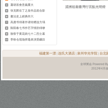
蕭胡首會意義重大
湄洲祖廟臺灣行宮點光明燈
张克辉在丁之发作品前合影
書法史上經典作六
高龚书绵著作请转赠连方瑀
陈阳春七书作艺字情韵绵缈
致祭于黄花岗七十二烈士墓
李铁仓现场挥毫表演受瞩目
福建第一漂
连氏大酒店
泉州华光学院
台北
|
|
|
全球粥会 Powered B
2012年4