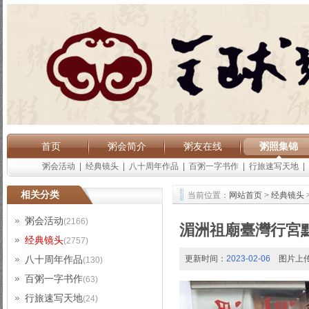
首页
粥会简介
粥友在线
粥照集锦
粥会活动
|
经典镜头
|
八十周年作品
|
百粥一字书作
|
行旅速写天地
|
相关分类
当前位置：
网站首页
>
经典镜头
粥会活动
(2166)
湄洲祖廟臺灣行宮
经典镜头
(2757)
八十周年作品
更新时间：
2023-02-06
图片上
(130)
百粥一字书作
(63)
行旅速写天地
(24)