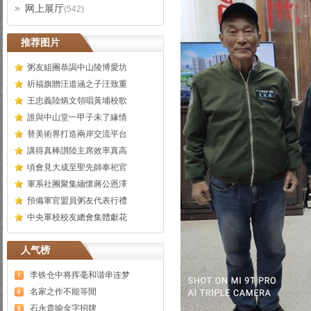
网上展厅
(542)
推荐图片
粥友組團恭謁中山陵博愛坊
祈福旗贈汪道涵之子汪致重
王忠義陸炳文領唱黃埔校歌
誰與中山堂一甲子未了緣情
替美術界打造兩岸交流平台
講得真棒讃陸主席效率真高
頃會見大成至聖先師奉祀官
軍系社團聚集緬懷蔣公恩澤
預備軍官盟員粥友代表行禮
中央軍校校友總會集體獻花
人气榜
李铁仓中将挥毫和谐串连梦
名家之作不能等閒
石永貴喻金字招牌