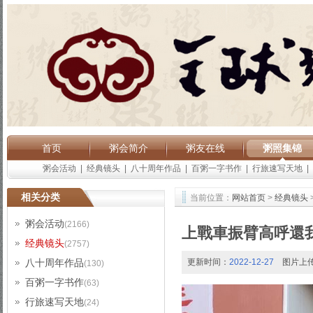
首页
粥会简介
粥友在线
粥照集锦
粥会活动
|
经典镜头
|
八十周年作品
|
百粥一字书作
|
行旅速写天地
|
相关分类
当前位置：
网站首页
>
经典镜头
粥会活动
(2166)
上戰車振臂高呼還
经典镜头
(2757)
八十周年作品
更新时间：
2022-12-27
图片上
(130)
百粥一字书作
(63)
行旅速写天地
(24)