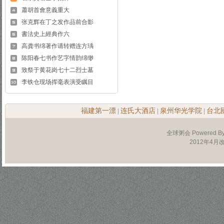
蕭胡首會意義重大
张克辉在丁之发作品前合影
書法史上經典作六
高龚书绵著作请转赠连方瑀
陈阳春七书作艺字情韵绵缈
致祭于黄花岗七十二烈士墓
李铁仓现场挥毫表演受瞩目
福建第一漂
连氏大酒店
泉州华光学院
台北
|
|
|
全球粥会 Powered B
2012年4