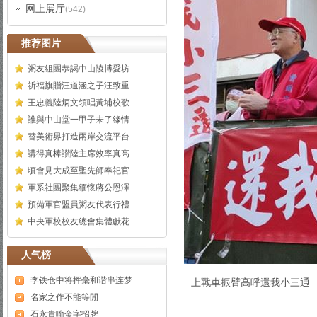
网上展厅
(542)
推荐图片
粥友組團恭謁中山陵博愛坊
祈福旗贈汪道涵之子汪致重
王忠義陸炳文領唱黃埔校歌
誰與中山堂一甲子未了緣情
替美術界打造兩岸交流平台
講得真棒讃陸主席效率真高
頃會見大成至聖先師奉祀官
軍系社團聚集緬懷蔣公恩澤
預備軍官盟員粥友代表行禮
中央軍校校友總會集體獻花
人气榜
李铁仓中将挥毫和谐串连梦
上戰車振臂高呼還我小三通
名家之作不能等閒
石永貴喻金字招牌