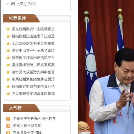
网上展厅
(542)
推荐图片
粥友組團恭謁中山陵博愛坊
祈福旗贈汪道涵之子汪致重
王忠義陸炳文領唱黃埔校歌
誰與中山堂一甲子未了緣情
替美術界打造兩岸交流平台
講得真棒讃陸主席效率真高
頃會見大成至聖先師奉祀官
軍系社團聚集緬懷蔣公恩澤
預備軍官盟員粥友代表行禮
中央軍校校友總會集體獻花
人气榜
李铁仓中将挥毫和谐串连梦
名家之作不能等閒
石永貴喻金字招牌