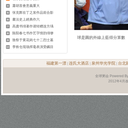
蕭胡首會意義重大
张克辉在丁之发作品前合影
書法史上經典作六
高龚书绵著作请转赠连方瑀
陈阳春七书作艺字情韵绵缈
球是圓的外線上藍得分算數
致祭于黄花岗七十二烈士墓
李铁仓现场挥毫表演受瞩目
福建第一漂
连氏大酒店
泉州华光学院
台北
|
|
|
全球粥会 Powered B
2012年4