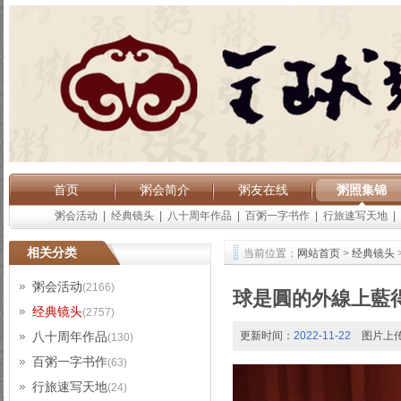
首页
粥会简介
粥友在线
粥照集锦
粥会活动
|
经典镜头
|
八十周年作品
|
百粥一字书作
|
行旅速写天地
|
相关分类
当前位置：
网站首页
>
经典镜头
粥会活动
(2166)
球是圓的外線上藍
经典镜头
(2757)
八十周年作品
更新时间：
2022-11-22
图片上
(130)
百粥一字书作
(63)
行旅速写天地
(24)