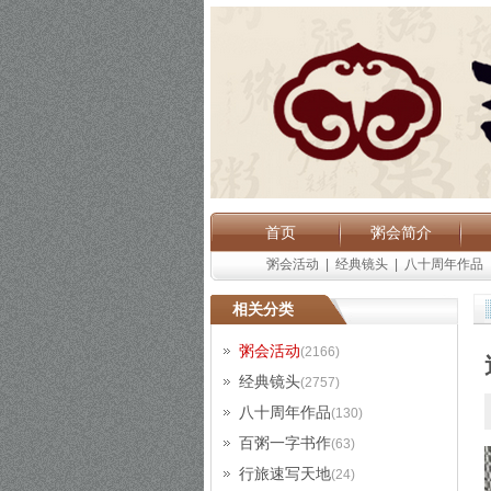
首页
粥会简介
粥会活动
|
经典镜头
|
八十周年作品
相关分类
粥会活动
(2166)
经典镜头
(2757)
八十周年作品
(130)
百粥一字书作
(63)
行旅速写天地
(24)