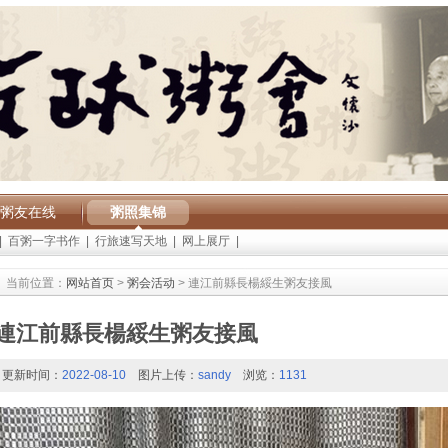
粥友在线
粥照集锦
|
百粥一字书作
|
行旅速写天地
|
网上展厅
|
当前位置：
网站首页
>
粥会活动
> 連江前縣長楊綏生粥友接風
連江前縣長楊綏生粥友接風
更新时间：
2022-08-10
图片上传：
sandy
浏览：
1131