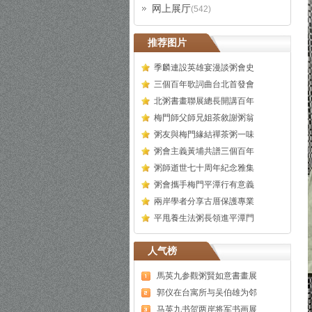
网上展厅
(542)
推荐图片
季麟連設英雄宴漫談粥會史
三個百年歌詞曲台北首發會
北粥書畫聯展總長開講百年
梅門師父師兄姐茶敘謝粥翁
粥友與梅門緣結禪茶粥一味
粥會主義黃埔共譜三個百年
粥師逝世七十周年紀念雅集
粥會攜手梅門平潭行有意義
兩岸學者分享古厝保護專業
平甩養生法粥長領進平潭門
人气榜
馬英九参觀粥賢如意書畫展
郭仪在台寓所与吴伯雄为邻
马英九书贺两岸将军书画展