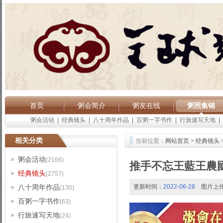
首页
粥会简介
粥友在线
粥照集锦
粥会活动
|
经典镜头
|
八十周年作品
|
百粥一字书作
|
行旅速写天地
|
相关分类
当前位置：
网站首页
>
经典镜头
粥会活动
(2166)
推手不忘王藍王農
经典镜头
(2757)
八十周年作品
更新时间：
2022-06-28
图片上
(130)
百粥一字书作
(63)
行旅速写天地
(24)