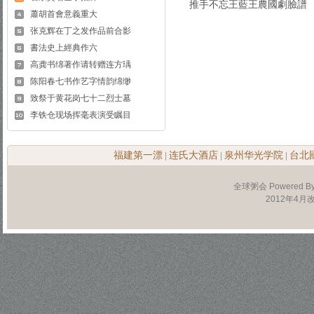
推手不忘王藍王農國劇臉譜
蕭胡首會意義重大
张克辉在丁之发作品前合影
書法史上經典作六
高龚书绵著作请转赠连方瑀
陈阳春七书作艺字情韵绵缈
致祭于黄花岗七十二烈士墓
李铁仓现场挥毫表演受瞩目
福建第一漂
连氏大酒店
泉州华光学院
台北
|
|
|
全球粥会 Powered B
2012年4