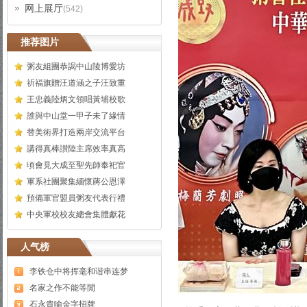
网上展厅
(542)
推荐图片
粥友組團恭謁中山陵博愛坊
祈福旗贈汪道涵之子汪致重
王忠義陸炳文領唱黃埔校歌
誰與中山堂一甲子未了緣情
替美術界打造兩岸交流平台
講得真棒讃陸主席效率真高
頃會見大成至聖先師奉祀官
軍系社團聚集緬懷蔣公恩澤
預備軍官盟員粥友代表行禮
中央軍校校友總會集體獻花
人气榜
李铁仓中将挥毫和谐串连梦
名家之作不能等閒
石永貴喻金字招牌