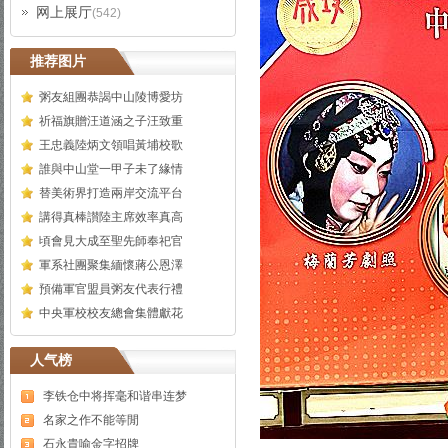
网上展厅
(542)
推荐图片
粥友組團恭謁中山陵博愛坊
祈福旗贈汪道涵之子汪致重
王忠義陸炳文領唱黃埔校歌
誰與中山堂一甲子未了緣情
替美術界打造兩岸交流平台
講得真棒讃陸主席效率真高
頃會見大成至聖先師奉祀官
軍系社團聚集緬懷蔣公恩澤
預備軍官盟員粥友代表行禮
中央軍校校友總會集體獻花
人气榜
李铁仓中将挥毫和谐串连梦
名家之作不能等閒
石永貴喻金字招牌