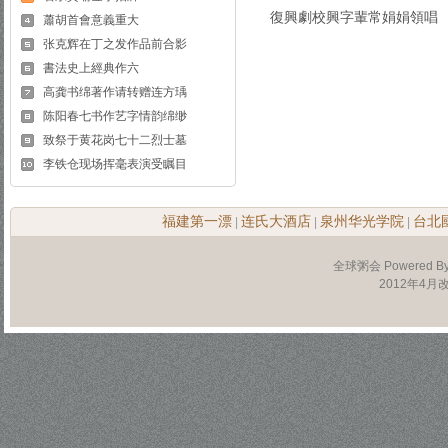
復興劇校興字輩常娟娟領唱
蕭胡首會意義重大
张克辉在丁之发作品前合影
書法史上經典作六
高龚书绵著作请转赠连方瑀
陈阳春七书作艺字情韵绵缈
致祭于黄花岗七十二烈士墓
李铁仓现场挥毫表演受瞩目
福建第一漂
连氏大酒店
泉州华光学院
台北
|
|
|
全球粥会 Powered B
2012年4