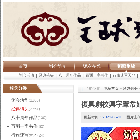
首页
粥会简介
粥友在线
粥照集锦
粥会活动
|
经典镜头
|
八十周年作品
|
百粥一字书作
|
行旅速写天地
|
相关分类
当前位置：
网站首页
>
经典镜头
粥会活动
(2166)
復興劇校興字輩常
经典镜头
(2757)
八十周年作品
更新时间：
2022-06-28
图片上
(130)
百粥一字书作
(63)
行旅速写天地
(24)