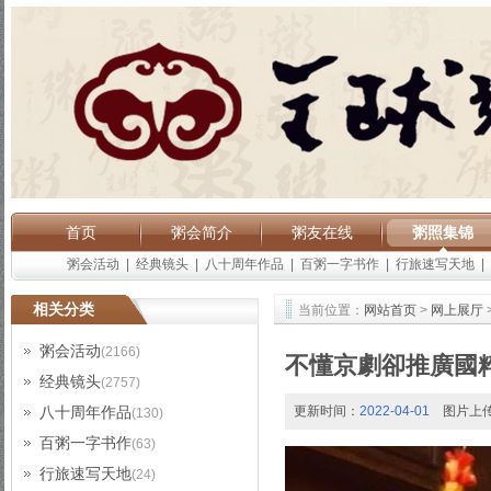
首页
粥会简介
粥友在线
粥照集锦
粥会活动
|
经典镜头
|
八十周年作品
|
百粥一字书作
|
行旅速写天地
|
相关分类
当前位置：
网站首页
>
网上展厅
粥会活动
(2166)
不懂京劇卻推廣國
经典镜头
(2757)
八十周年作品
更新时间：
2022-04-01
图片上
(130)
百粥一字书作
(63)
行旅速写天地
(24)