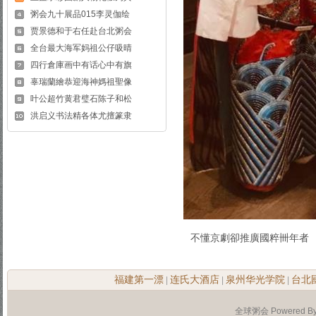
粥会九十展品015李灵伽绘
贾景德和于右任赴台北粥会
全台最大海军妈祖公仔吸晴
四行倉庫画中有话心中有旗
辜瑞蘭繪恭迎海神媽祖聖像
叶公超竹黄君璧石陈子和松
洪启义书法精各体尤擅篆隶
不懂京劇卻推廣國粹卌年者
福建第一漂
连氏大酒店
泉州华光学院
台北
|
|
|
全球粥会 Powered B