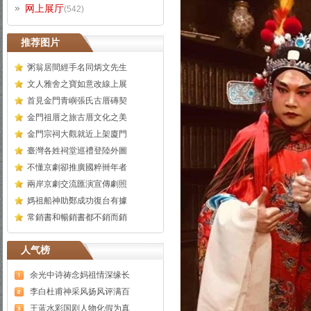
网上展厅
(542)
推荐图片
粥翁居間經手名同炳文先生
文人雅舍之寶如意改線上展
首見金門青嶼張氏古厝磚契
金門祖厝之旅古厝文化之美
金門宗祠大觀就近上架廈門
臺灣各姓祠堂巡禮登陸外圖
不懂京劇卻推廣國粹卌年者
兩岸京劇交流匯演宣傳劇照
媽祖船神助鄭成功復台有據
常銷書和暢銷書都不銷而銷
人气榜
余光中诗祷念妈祖情深缘长
李白杜甫神采风扬风评满百
王蓝水彩国剧人物化假为真