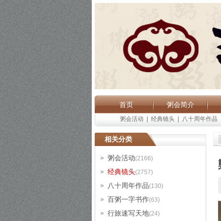
首页
粥会简介
粥会活动
|
经典镜头
|
八十周年作品
相关分类
粥会活动
(2166)
经典镜头
(2757)
八十周年作品
(130)
百粥一字书作
(63)
行旅速写天地
(24)