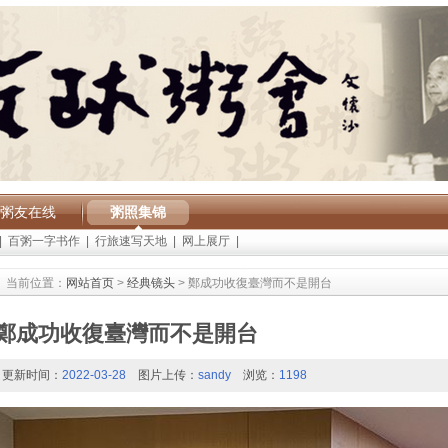
粥友在线
粥照集锦
|
百粥一字书作
|
行旅速写天地
|
网上展厅
|
当前位置：
网站首页
>
经典镜头
> 鄭成功收復臺灣而不是開台
鄭成功收復臺灣而不是開台
更新时间：
2022-03-28
图片上传：
sandy
浏览：
1198