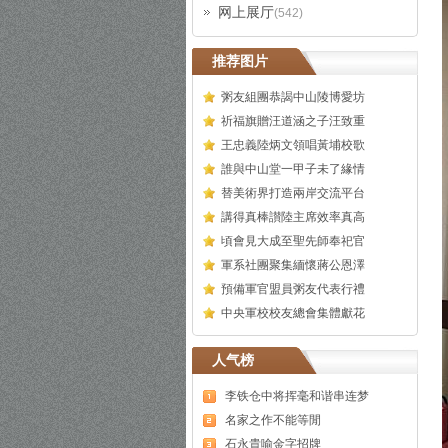
网上展厅
(542)
推荐图片
粥友組團恭謁中山陵博愛坊
祈福旗贈汪道涵之子汪致重
王忠義陸炳文領唱黃埔校歌
誰與中山堂一甲子未了緣情
替美術界打造兩岸交流平台
講得真棒讃陸主席效率真高
頃會見大成至聖先師奉祀官
軍系社團聚集緬懷蔣公恩澤
預備軍官盟員粥友代表行禮
中央軍校校友總會集體獻花
人气榜
李铁仓中将挥毫和谐串连梦
名家之作不能等閒
石永貴喻金字招牌