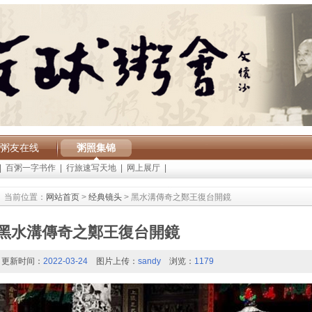
粥友在线
粥照集锦
|
百粥一字书作
|
行旅速写天地
|
网上展厅
|
当前位置：
网站首页
>
经典镜头
> 黑水溝傳奇之鄭王復台開鏡
黑水溝傳奇之鄭王復台開鏡
更新时间：
2022-03-24
图片上传：
sandy
浏览：
1179