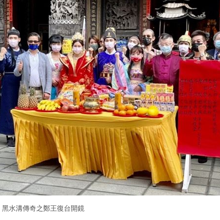
黑水溝傳奇之鄭王復台開鏡