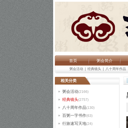
首页
粥会简介
粥会活动
|
经典镜头
|
八十周年作品
相关分类
粥会活动
(2166)
经典镜头
(2757)
八十周年作品
(130)
百粥一字书作
(63)
行旅速写天地
(24)