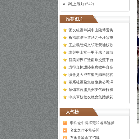
网上展厅
(542)
推荐图片
粥友組團恭謁中山陵博愛坊
祈福旗贈汪道涵之子汪致重
王忠義陸炳文領唱黃埔校歌
誰與中山堂一甲子未了緣情
替美術界打造兩岸交流平台
講得真棒讃陸主席效率真高
頃會見大成至聖先師奉祀官
軍系社團聚集緬懷蔣公恩澤
預備軍官盟員粥友代表行禮
中央軍校校友總會集體獻花
人气榜
李铁仓中将挥毫和谐串连梦
名家之作不能等閒
石永貴喻金字招牌