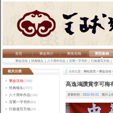
首页
粥会简介
粥友在线
粥照集锦
粥会活动
|
经典镜头
|
八十周年作品
|
百粥一字书作
|
行旅速写天地
|
相关分类
当前位置：
网站首页
>
粥会活动
粥会活动
(2166)
高逸鴻讚賞李可梅
经典镜头
(2757)
八十周年作品
更新时间：
2022-03-21
图片上
(130)
百粥一字书作
(63)
行旅速写天地
(24)