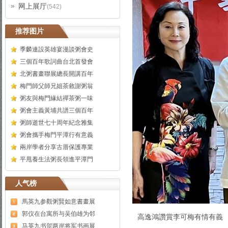
网上展厅
(542)
推荐图片
季麟連設英雄宴漫談粥會史
三個百年歌詞曲台北首發會
北粥書畫聯展總長開講百年
梅門師父師兄姐茶敘謝粥翁
粥友與梅門緣結禪茶粥一味
粥會主義黃埔共譜三個百年
粥師逝世七十周年紀念雅集
粥會攜手梅門平潭行有意義
兩岸學者分享古厝保護專業
平甩養生法粥長領進平潭門
人气榜
馬英九参觀粥賢如意書畫展
郭仪在台寓所与吴伯雄为邻
高逸鴻讚賞李可梅有情有義
马英九书贺两岸将军书画展