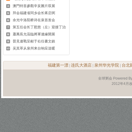
澳門特首參觀辛亥圖片双展
拜会福建省同乡会长蒋启弼
余光中洛阳桥诗在泉首发会
第五任会长丁慰慈（左）迎接丁治
蕭萬長允蒞臨將軍連緣開展
晉見連戰呈献于右任書文鎮
吴其萃从泉州来台响应送暖
福建第一漂
连氏大酒店
泉州华光学院
台北
|
|
|
全球粥会 Powered B
2012年4