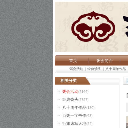
首页
粥会简介
粥会活动
|
经典镜头
|
八十周年作品
相关分类
粥会活动
(2166)
经典镜头
(2757)
八十周年作品
(130)
百粥一字书作
(63)
行旅速写天地
(24)