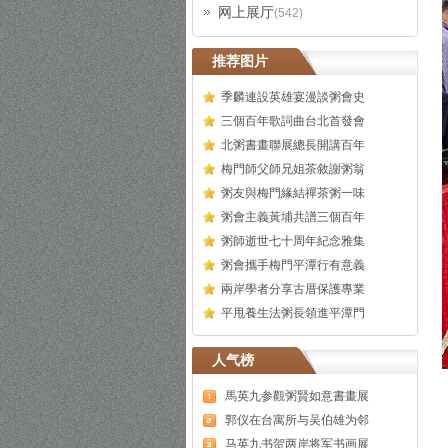
网上展厅
(542)
推荐图片
季麟連設英雄宴漫談粥會史
三個百年歌詞曲台北首發會
北粥書畫聯展總長開講百年
梅門師父師兄姐茶敘謝粥翁
粥友與梅門緣結禪茶粥一味
粥會主義黃埔共譜三個百年
粥師逝世七十周年紀念雅集
粥會攜手梅門平潭行有意義
兩岸學者分享古厝保護專業
平甩養生法粥長領進平潭門
人气榜
馬英九参觀粥賢如意書畫展
郭仪在台寓所与吴伯雄为邻
马英九书贺两岸将军书画展