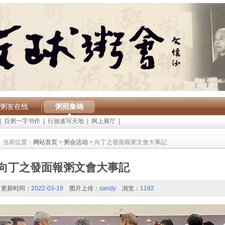
粥友在线
粥照集锦
|
百粥一字书作
|
行旅速写天地
|
网上展厅
|
当前位置：
网站首页
>
粥会活动
> 向丁之發面報粥文會大事記
向丁之發面報粥文會大事記
更新时间：
2022-03-19
图片上传：
sandy
浏览：
1192