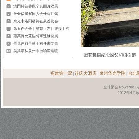
澳門特首參觀辛亥圖片双展
拜会福建省同乡会长蒋启弼
余光中洛阳桥诗在泉首发会
第五任会长丁慰慈（左）迎接丁治
蕭萬長允蒞臨將軍連緣開展
晉見連戰呈献于右任書文鎮
吴其萃从泉州来台响应送暖
獻花種樹紀念國父和植樹節
福建第一漂
连氏大酒店
泉州华光学院
台北
|
|
|
全球粥会 Powered B
2012年4