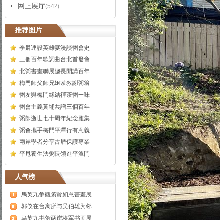
网上展厅
(542)
推荐图片
季麟連設英雄宴漫談粥會史
三個百年歌詞曲台北首發會
北粥書畫聯展總長開講百年
梅門師父師兄姐茶敘謝粥翁
粥友與梅門緣結禪茶粥一味
粥會主義黃埔共譜三個百年
粥師逝世七十周年紀念雅集
粥會攜手梅門平潭行有意義
兩岸學者分享古厝保護專業
平甩養生法粥長領進平潭門
人气榜
馬英九参觀粥賢如意書畫展
郭仪在台寓所与吴伯雄为邻
马英九书贺两岸将军书画展