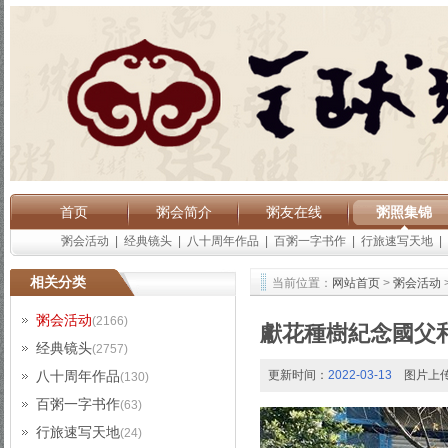
首页
粥会简介
粥友在线
粥照集锦
粥会活动
|
经典镜头
|
八十周年作品
|
百粥一字书作
|
行旅速写天地
|
相关分类
当前位置：
网站首页
>
粥会活动
粥会活动
(2166)
獻花種樹紀念國父
经典镜头
(2757)
八十周年作品
更新时间：
2022-03-13
图片上
(130)
百粥一字书作
(63)
行旅速写天地
(24)