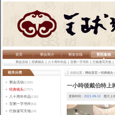
首页
粥会简介
粥友在线
粥照集锦
粥会活动
|
经典镜头
|
八十周年作品
|
百粥一字书作
|
行旅速写天地
|
相关分类
当前位置：
网站首页
>
经典镜头
粥会活动
(2166)
一小時後戴伯特上
经典镜头
(2757)
八十周年作品
更新时间：
2021-09-13
图片上
(130)
百粥一字书作
(63)
行旅速写天地
(24)