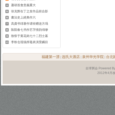
蕭胡首會意義重大
张克辉在丁之发作品前合影
書法史上經典作六
高龚书绵著作请转赠连方瑀
陈阳春七书作艺字情韵绵缈
致祭于黄花岗七十二烈士墓
李铁仓现场挥毫表演受瞩目
福建第一漂
连氏大酒店
泉州华光学院
台北
|
|
|
全球粥会 Powered B
2012年4