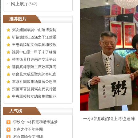
网上展厅
(542)
推荐图片
粥友組團恭謁中山陵博愛坊
祈福旗贈汪道涵之子汪致重
王忠義陸炳文領唱黃埔校歌
誰與中山堂一甲子未了緣情
替美術界打造兩岸交流平台
講得真棒讃陸主席效率真高
頃會見大成至聖先師奉祀官
軍系社團聚集緬懷蔣公恩澤
預備軍官盟員粥友代表行禮
中央軍校校友總會集體獻花
人气榜
一小時後戴伯特上將也達陣
李铁仓中将挥毫和谐串连梦
名家之作不能等閒
石永貴喻金字招牌