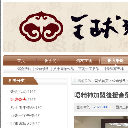
首页
粥会简介
粥友在线
粥照集锦
粥会活动
|
经典镜头
|
八十周年作品
|
百粥一字书作
|
行旅速写天地
|
相关分类
当前位置：
网站首页
>
经典镜头
粥会活动
(2166)
唔精神加盟後援會
经典镜头
(2757)
八十周年作品
更新时间：
2021-09-11
图片上
(130)
百粥一字书作
(63)
行旅速写天地
(24)