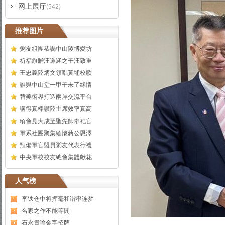
网上展厅
(542)
推荐图片
粥友組團恭謁中山陵博愛坊
祈福旗贈汪道涵之子汪致重
王忠義陸炳文領唱黃埔校歌
誰與中山堂一甲子未了緣情
替美術界打造兩岸交流平台
講得真棒讃陸主席效率真高
頃會見大成至聖先師奉祀官
軍系社團聚集緬懷蔣公恩澤
預備軍官盟員粥友代表行禮
中央軍校校友總會集體獻花
人气榜
李铁仓中将挥毫和谐串连梦
名家之作不能等閒
石永貴喻金字招牌