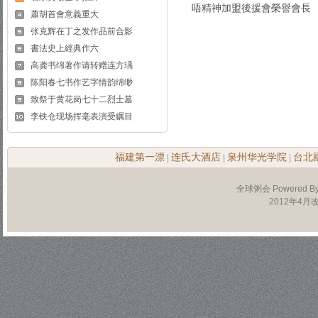
唔精神加盟後援會榮譽會長
蕭胡首會意義重大
张克辉在丁之发作品前合影
書法史上經典作六
高龚书绵著作请转赠连方瑀
陈阳春七书作艺字情韵绵缈
致祭于黄花岗七十二烈士墓
李铁仓现场挥毫表演受瞩目
福建第一漂
连氏大酒店
泉州华光学院
台北
|
|
|
全球粥会 Powered B
2012年4