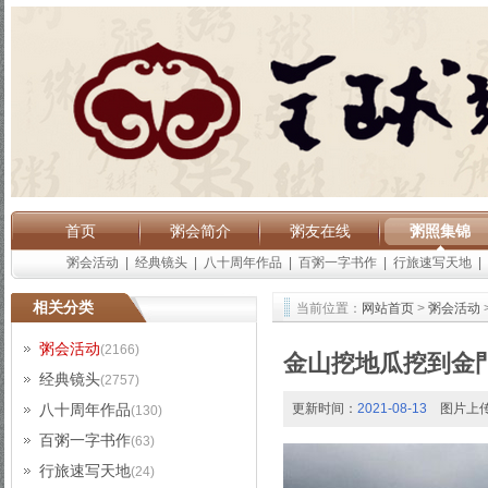
首页
粥会简介
粥友在线
粥照集锦
粥会活动
|
经典镜头
|
八十周年作品
|
百粥一字书作
|
行旅速写天地
|
相关分类
当前位置：
网站首页
>
粥会活动
粥会活动
(2166)
金山挖地瓜挖到金
经典镜头
(2757)
八十周年作品
更新时间：
2021-08-13
图片上
(130)
百粥一字书作
(63)
行旅速写天地
(24)