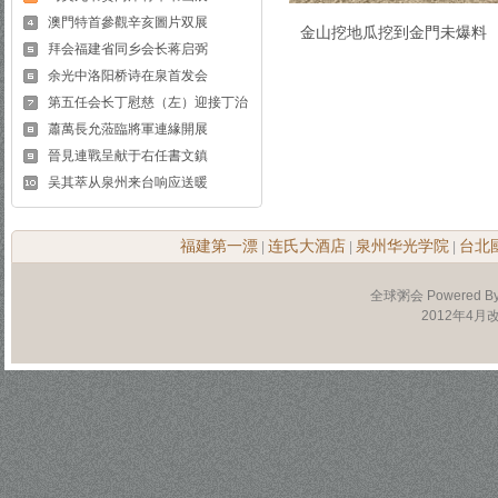
澳門特首參觀辛亥圖片双展
金山挖地瓜挖到金門未爆料
拜会福建省同乡会长蒋启弼
余光中洛阳桥诗在泉首发会
第五任会长丁慰慈（左）迎接丁治
蕭萬長允蒞臨將軍連緣開展
晉見連戰呈献于右任書文鎮
吴其萃从泉州来台响应送暖
福建第一漂
连氏大酒店
泉州华光学院
台北
|
|
|
全球粥会 Powered B
2012年4