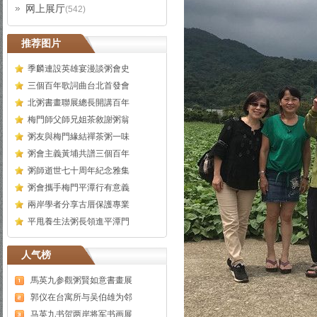
网上展厅
(542)
推荐图片
季麟連設英雄宴漫談粥會史
三個百年歌詞曲台北首發會
北粥書畫聯展總長開講百年
梅門師父師兄姐茶敘謝粥翁
粥友與梅門緣結禪茶粥一味
粥會主義黃埔共譜三個百年
粥師逝世七十周年紀念雅集
粥會攜手梅門平潭行有意義
兩岸學者分享古厝保護專業
平甩養生法粥長領進平潭門
人气榜
馬英九参觀粥賢如意書畫展
郭仪在台寓所与吴伯雄为邻
马英九书贺两岸将军书画展