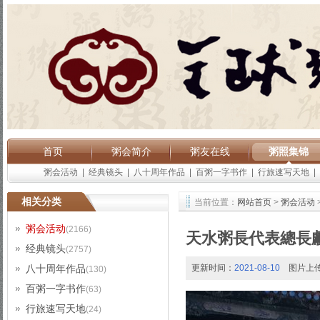
首页
粥会简介
粥友在线
粥照集锦
粥会活动
|
经典镜头
|
八十周年作品
|
百粥一字书作
|
行旅速写天地
|
相关分类
当前位置：
网站首页
>
粥会活动
粥会活动
(2166)
天水粥長代表總長
经典镜头
(2757)
八十周年作品
更新时间：
2021-08-10
图片上
(130)
百粥一字书作
(63)
行旅速写天地
(24)