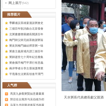
网上展厅
(542)
推荐图片
季麟連設英雄宴漫談粥會史
三個百年歌詞曲台北首發會
北粥書畫聯展總長開講百年
梅門師父師兄姐茶敘謝粥翁
粥友與梅門緣結禪茶粥一味
粥會主義黃埔共譜三個百年
粥師逝世七十周年紀念雅集
粥會攜手梅門平潭行有意義
兩岸學者分享古厝保護專業
平甩養生法粥長領進平潭門
人气榜
馬英九参觀粥賢如意書畫展
天水粥長代表總長獻父親酒
郭仪在台寓所与吴伯雄为邻
马英九书贺两岸将军书画展