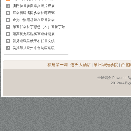
澳門特首參觀辛亥圖片双展
拜会福建省同乡会长蒋启弼
余光中洛阳桥诗在泉首发会
第五任会长丁慰慈（左）迎接丁治
蕭萬長允蒞臨將軍連緣開展
晉見連戰呈献于右任書文鎮
吴其萃从泉州来台响应送暖
福建第一漂
连氏大酒店
泉州华光学院
台北
|
|
|
全球粥会 Powered B
2012年4