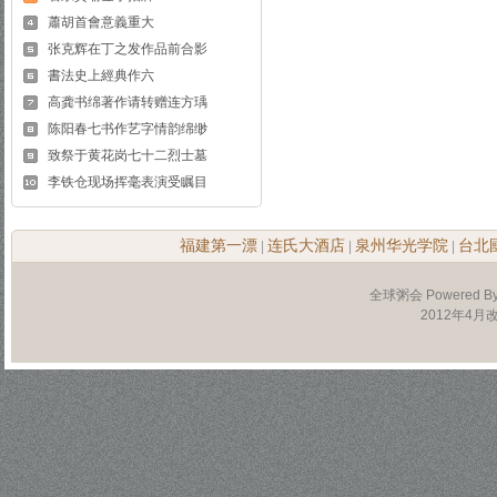
蕭胡首會意義重大
张克辉在丁之发作品前合影
書法史上經典作六
高龚书绵著作请转赠连方瑀
陈阳春七书作艺字情韵绵缈
致祭于黄花岗七十二烈士墓
李铁仓现场挥毫表演受瞩目
福建第一漂
连氏大酒店
泉州华光学院
台北
|
|
|
全球粥会 Powered B
2012年4