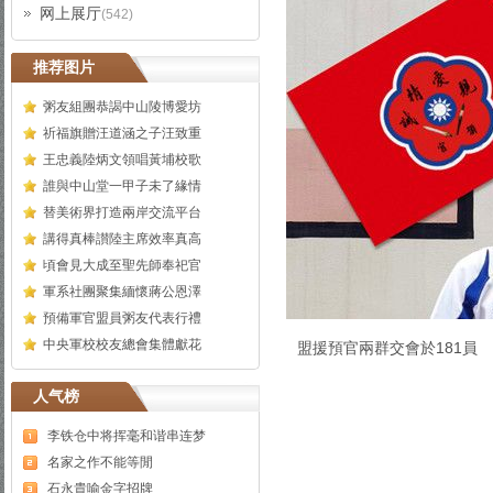
网上展厅
(542)
推荐图片
粥友組團恭謁中山陵博愛坊
祈福旗贈汪道涵之子汪致重
王忠義陸炳文領唱黃埔校歌
誰與中山堂一甲子未了緣情
替美術界打造兩岸交流平台
講得真棒讃陸主席效率真高
頃會見大成至聖先師奉祀官
軍系社團聚集緬懷蔣公恩澤
預備軍官盟員粥友代表行禮
中央軍校校友總會集體獻花
盟援預官兩群交會於181員
人气榜
李铁仓中将挥毫和谐串连梦
名家之作不能等閒
石永貴喻金字招牌