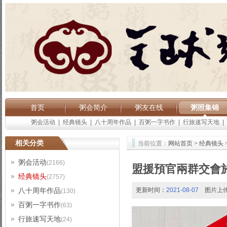
首页
粥会简介
粥友在线
粥照集锦
粥会活动
|
经典镜头
|
八十周年作品
|
百粥一字书作
|
行旅速写天地
|
相关分类
当前位置：
网站首页
>
经典镜头
粥会活动
(2166)
盟援預官兩群交會於
经典镜头
(2757)
八十周年作品
更新时间：
2021-08-07
图片上
(130)
百粥一字书作
(63)
行旅速写天地
(24)