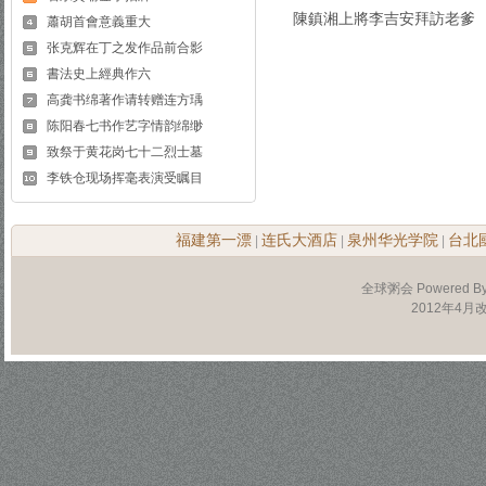
陳鎮湘上將李吉安拜訪老爹
蕭胡首會意義重大
张克辉在丁之发作品前合影
書法史上經典作六
高龚书绵著作请转赠连方瑀
陈阳春七书作艺字情韵绵缈
致祭于黄花岗七十二烈士墓
李铁仓现场挥毫表演受瞩目
福建第一漂
连氏大酒店
泉州华光学院
台北
|
|
|
全球粥会 Powered B
2012年4