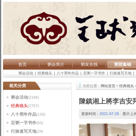
首页
粥会简介
粥友在线
粥照集锦
粥会活动
|
经典镜头
|
八十周年作品
|
百粥一字书作
|
行旅速写天地
|
相关分类
当前位置：
网站首页
>
经典镜头
粥会活动
(2166)
陳鎮湘上將李吉安
经典镜头
(2757)
八十周年作品
更新时间：
2021-07-26
图片上
(130)
百粥一字书作
(63)
行旅速写天地
(24)