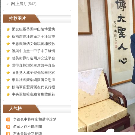
网上展厅
(542)
推荐图片
粥友組團恭謁中山陵博愛坊
祈福旗贈汪道涵之子汪致重
王忠義陸炳文領唱黃埔校歌
誰與中山堂一甲子未了緣情
替美術界打造兩岸交流平台
講得真棒讃陸主席效率真高
頃會見大成至聖先師奉祀官
軍系社團聚集緬懷蔣公恩澤
預備軍官盟員粥友代表行禮
中央軍校校友總會集體獻花
人气榜
李铁仓中将挥毫和谐串连梦
名家之作不能等閒
石永貴喻金字招牌