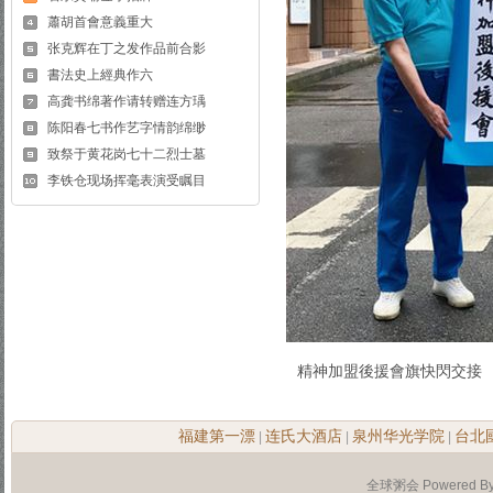
蕭胡首會意義重大
张克辉在丁之发作品前合影
書法史上經典作六
高龚书绵著作请转赠连方瑀
陈阳春七书作艺字情韵绵缈
致祭于黄花岗七十二烈士墓
李铁仓现场挥毫表演受瞩目
精神加盟後援會旗快閃交接
福建第一漂
连氏大酒店
泉州华光学院
台北
|
|
|
全球粥会 Powered B