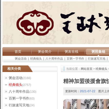
首页
粥会简介
粥友在线
粥照集锦
粥会活动
|
经典镜头
|
八十周年作品
|
百粥一字书作
|
行旅速写天地
|
相关分类
当前位置：
网站首页
>
经典镜头
粥会活动
(2166)
精神加盟後援會旗
经典镜头
(2757)
八十周年作品
更新时间：
2021-07-22
图片上
(130)
百粥一字书作
(63)
行旅速写天地
(24)