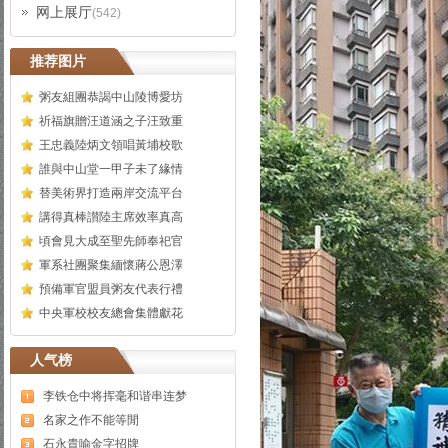
网上展厅
(542)
推荐图片
粥友組團恭謁中山陵博愛坊
祈福旗贈汪道涵之子汪致重
王忠義陸炳文領唱黃埔校歌
誰與中山堂一甲子未了緣情
替美術界打造兩岸交流平台
講得真棒讃陸主席效率真高
頃會見大成至聖先師奉祀官
軍系社團聚集緬懷蔣公恩澤
預備軍官盟員粥友代表行禮
中央軍校校友總會集體獻花
人气榜
李铁仓中将挥毫和谐串连梦
名家之作不能等閒
石永貴喻金字招牌