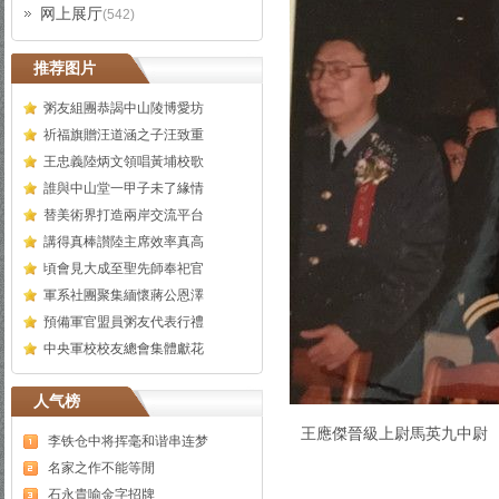
网上展厅
(542)
推荐图片
粥友組團恭謁中山陵博愛坊
祈福旗贈汪道涵之子汪致重
王忠義陸炳文領唱黃埔校歌
誰與中山堂一甲子未了緣情
替美術界打造兩岸交流平台
講得真棒讃陸主席效率真高
頃會見大成至聖先師奉祀官
軍系社團聚集緬懷蔣公恩澤
預備軍官盟員粥友代表行禮
中央軍校校友總會集體獻花
人气榜
王應傑晉級上尉馬英九中尉
李铁仓中将挥毫和谐串连梦
名家之作不能等閒
石永貴喻金字招牌