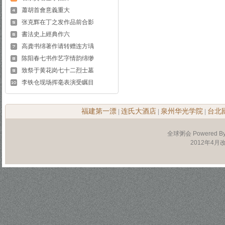
蕭胡首會意義重大
张克辉在丁之发作品前合影
書法史上經典作六
高龚书绵著作请转赠连方瑀
陈阳春七书作艺字情韵绵缈
致祭于黄花岗七十二烈士墓
李铁仓现场挥毫表演受瞩目
福建第一漂
连氏大酒店
泉州华光学院
台北
|
|
|
全球粥会 Powered B
2012年4