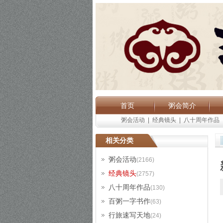
首页
粥会简介
粥会活动
|
经典镜头
|
八十周年作品
相关分类
粥会活动
(2166)
经典镜头
(2757)
八十周年作品
(130)
百粥一字书作
(63)
行旅速写天地
(24)