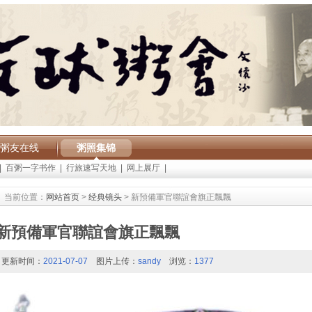
粥友在线
粥照集锦
|
百粥一字书作
|
行旅速写天地
|
网上展厅
|
当前位置：
网站首页
>
经典镜头
> 新預備軍官聯誼會旗正飄飄
新預備軍官聯誼會旗正飄飄
更新时间：
2021-07-07
图片上传：
sandy
浏览：
1377