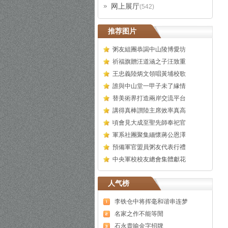
网上展厅
(542)
推荐图片
粥友組團恭謁中山陵博愛坊
祈福旗贈汪道涵之子汪致重
王忠義陸炳文領唱黃埔校歌
誰與中山堂一甲子未了緣情
替美術界打造兩岸交流平台
講得真棒讃陸主席效率真高
頃會見大成至聖先師奉祀官
軍系社團聚集緬懷蔣公恩澤
預備軍官盟員粥友代表行禮
中央軍校校友總會集體獻花
人气榜
李铁仓中将挥毫和谐串连梦
名家之作不能等閒
石永貴喻金字招牌