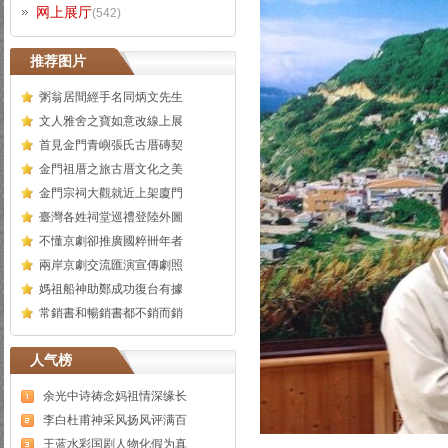
网上展厅
(542)
推荐图片
粥翁居間經手名同炳文先生
文人雅舍之寶如意改線上展
首見金門青嶼張氏古厝磚契
金門祖厝之旅古厝文化之美
金門宗祠大觀就近上架廈門
臺灣各姓祠堂巡禮登陸外圖
不懂京劇卻推廣國粹卌年者
兩岸京劇交流匯演宣傳劇照
媽祖船神助鄭成功復台有據
常銷書和暢銷書都不銷而銷
人气榜
余光中诗祷念妈祖情深缘长
李白杜甫神采风扬风评满百
王蓝水彩国剧人物化假为真