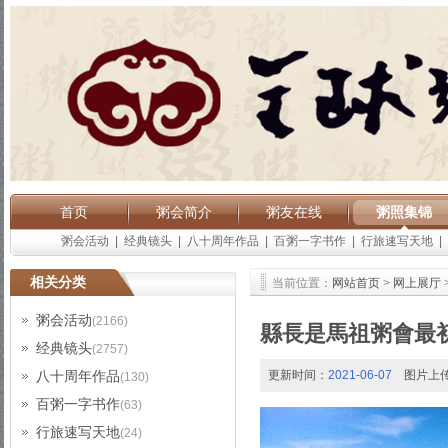
首页
粥会简介
粥友在线
粥照集锦
粥会活动
|
经典镜头
|
八十周年作品
|
百粥一字书作
|
行旅速写天地
|
相关分类
当前位置：
网站首页
>
网上展厅
粥会活动
(2166)
縣長是馬祖粥會最
经典镜头
(2757)
八十周年作品
更新时间：
2021-06-07
图片上
(130)
百粥一字书作
(63)
行旅速写天地
(24)