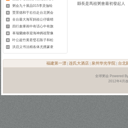
縣長是馬祖粥會最初發起人
粥会九十展品015李灵伽绘
贾景德和于右任赴台北粥会
全台最大海军妈祖公仔吸晴
四行倉庫画中有话心中有旗
辜瑞蘭繪恭迎海神媽祖聖像
叶公超竹黄君璧石陈子和松
洪启义书法精各体尤擅篆隶
福建第一漂
连氏大酒店
泉州华光学院
台北
|
|
|
全球粥会 Powered B
2012年4