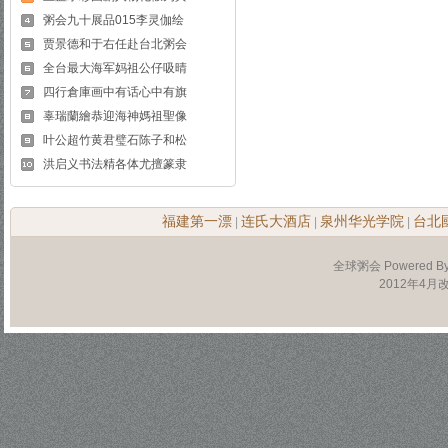
粥会九十展品015李灵伽绘
贾景德和于右任赴台北粥会
全台最大海军妈祖公仔吸晴
四行倉庫画中有话心中有旗
辜瑞蘭繪恭迎海神媽祖聖像
叶公超竹黄君璧石陈子和松
洪启义书法精各体尤擅篆隶
福建第一漂
连氏大酒店
泉州华光学院
台北
|
|
|
全球粥会 Powered B
2012年4