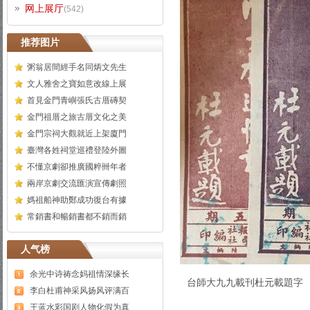
网上展厅
(542)
推荐图片
粥翁居間經手名同炳文先生
文人雅舍之寶如意改線上展
首見金門青嶼張氏古厝磚契
金門祖厝之旅古厝文化之美
金門宗祠大觀就近上架廈門
臺灣各姓祠堂巡禮登陸外圖
不懂京劇卻推廣國粹卌年者
兩岸京劇交流匯演宣傳劇照
媽祖船神助鄭成功復台有據
常銷書和暢銷書都不銷而銷
人气榜
余光中诗祷念妈祖情深缘长
台師大九九載刊杜元載題字
李白杜甫神采风扬风评满百
王蓝水彩国剧人物化假为真