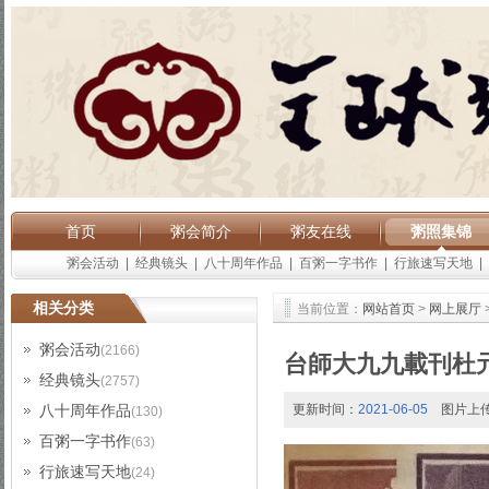
首页
粥会简介
粥友在线
粥照集锦
粥会活动
|
经典镜头
|
八十周年作品
|
百粥一字书作
|
行旅速写天地
|
相关分类
当前位置：
网站首页
>
网上展厅
粥会活动
(2166)
台師大九九載刊杜
经典镜头
(2757)
八十周年作品
更新时间：
2021-06-05
图片上
(130)
百粥一字书作
(63)
行旅速写天地
(24)