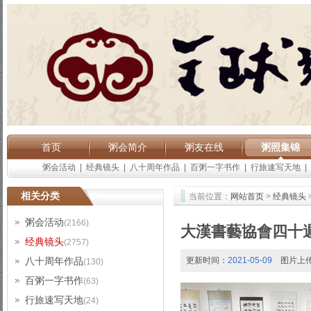
首页
粥会简介
粥友在线
粥照集锦
粥会活动
|
经典镜头
|
八十周年作品
|
百粥一字书作
|
行旅速写天地
|
相关分类
当前位置：
网站首页
>
经典镜头
粥会活动
(2166)
大漢書藝協會四十
经典镜头
(2757)
八十周年作品
更新时间：
2021-05-09
图片上
(130)
百粥一字书作
(63)
行旅速写天地
(24)