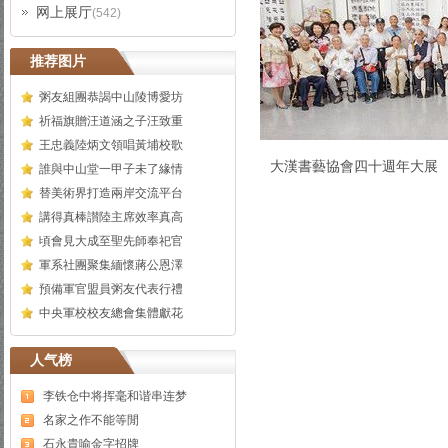
网上展厅
(542)
推荐图片
粥友組團恭謁中山陵博愛坊
祈福旗贈汪道涵之子汪致重
王忠義陸炳文領唱黃埔校歌
大漢書藝協會四十週年大展
誰與中山堂一甲子未了緣情
替美術界打造兩岸交流平台
講得真棒讃陸主席效率真高
頃會見大成至聖先師奉祀官
軍系社團聚集緬懷蔣公恩澤
預備軍官盟員粥友代表行禮
中央軍校校友總會集體獻花
人气榜
李铁仓中将挥毫和谐串连梦
名家之作不能等閒
石永貴喻金字招牌