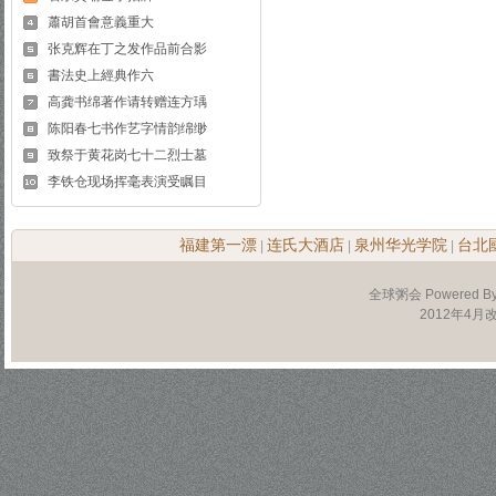
蕭胡首會意義重大
张克辉在丁之发作品前合影
書法史上經典作六
高龚书绵著作请转赠连方瑀
陈阳春七书作艺字情韵绵缈
致祭于黄花岗七十二烈士墓
李铁仓现场挥毫表演受瞩目
福建第一漂
连氏大酒店
泉州华光学院
台北
|
|
|
全球粥会 Powered B
2012年4