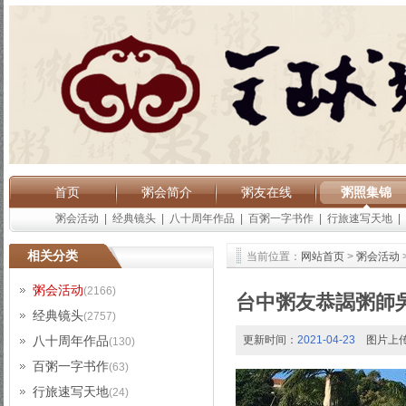
首页
粥会简介
粥友在线
粥照集锦
粥会活动
|
经典镜头
|
八十周年作品
|
百粥一字书作
|
行旅速写天地
|
相关分类
当前位置：
网站首页
>
粥会活动
粥会活动
(2166)
台中粥友恭謁粥師
经典镜头
(2757)
八十周年作品
更新时间：
2021-04-23
图片上
(130)
百粥一字书作
(63)
行旅速写天地
(24)