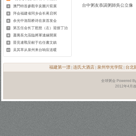
台中粥友恭謁粥師吳公立像
澳門特首參觀辛亥圖片双展
拜会福建省同乡会长蒋启弼
余光中洛阳桥诗在泉首发会
第五任会长丁慰慈（左）迎接丁治
蕭萬長允蒞臨將軍連緣開展
晉見連戰呈献于右任書文鎮
吴其萃从泉州来台响应送暖
福建第一漂
连氏大酒店
泉州华光学院
台北
|
|
|
全球粥会 Powered B
2012年4