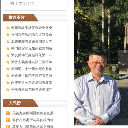
网上展厅
(542)
推荐图片
季麟連設英雄宴漫談粥會史
三個百年歌詞曲台北首發會
北粥書畫聯展總長開講百年
梅門師父師兄姐茶敘謝粥翁
粥友與梅門緣結禪茶粥一味
粥會主義黃埔共譜三個百年
粥師逝世七十周年紀念雅集
粥會攜手梅門平潭行有意義
兩岸學者分享古厝保護專業
平甩養生法粥長領進平潭門
人气榜
馬英九参觀粥賢如意書畫展
郭仪在台寓所与吴伯雄为邻
马英九书贺两岸将军书画展