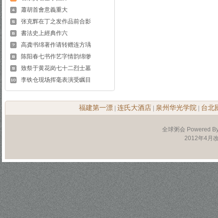
蕭胡首會意義重大
张克辉在丁之发作品前合影
書法史上經典作六
高龚书绵著作请转赠连方瑀
陈阳春七书作艺字情韵绵缈
致祭于黄花岗七十二烈士墓
李铁仓现场挥毫表演受瞩目
福建第一漂
连氏大酒店
泉州华光学院
台北
|
|
|
全球粥会 Powered B
2012年4