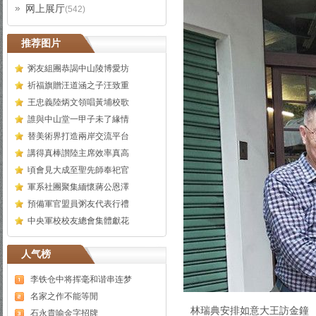
网上展厅
(542)
推荐图片
粥友組團恭謁中山陵博愛坊
祈福旗贈汪道涵之子汪致重
王忠義陸炳文領唱黃埔校歌
誰與中山堂一甲子未了緣情
替美術界打造兩岸交流平台
講得真棒讃陸主席效率真高
頃會見大成至聖先師奉祀官
軍系社團聚集緬懷蔣公恩澤
預備軍官盟員粥友代表行禮
中央軍校校友總會集體獻花
人气榜
李铁仓中将挥毫和谐串连梦
名家之作不能等閒
林瑞典安排如意大王訪金鐘
石永貴喻金字招牌