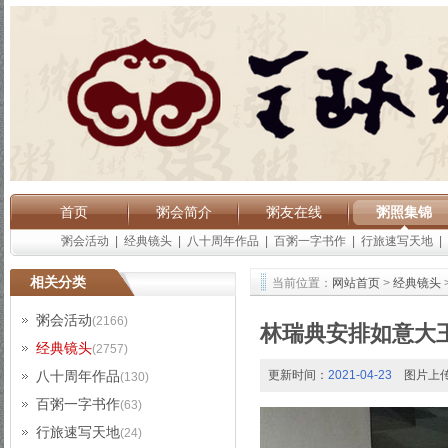
首页
粥会简介
粥友在线
粥照集锦
粥会活动
|
经典镜头
|
八十周年作品
|
百粥一字书作
|
行旅速写天地
|
相关分类
当前位置：
网站首页
>
经典镜头
粥会活动
(2166)
林瑞典安排如意大
经典镜头
(2757)
八十周年作品
更新时间：
2021-04-23
图片上
(130)
百粥一字书作
(63)
行旅速写天地
(24)