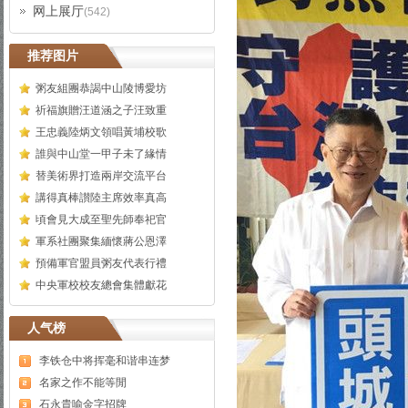
网上展厅
(542)
推荐图片
粥友組團恭謁中山陵博愛坊
祈福旗贈汪道涵之子汪致重
王忠義陸炳文領唱黃埔校歌
誰與中山堂一甲子未了緣情
替美術界打造兩岸交流平台
講得真棒讃陸主席效率真高
頃會見大成至聖先師奉祀官
軍系社團聚集緬懷蔣公恩澤
預備軍官盟員粥友代表行禮
中央軍校校友總會集體獻花
人气榜
李铁仓中将挥毫和谐串连梦
名家之作不能等閒
石永貴喻金字招牌