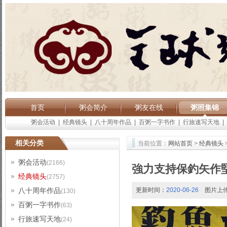
首页
粥会简介
粥友在线
粥照集锦
粥会活动
|
经典镜头
|
八十周年作品
|
百粥一字书作
|
行旅速写天地
|
相关分类
当前位置：
网站首页
>
经典镜头
粥会活动
(2166)
強力支持保釣矢作
经典镜头
(2757)
八十周年作品
更新时间：
2020-06-26
图片上
(130)
百粥一字书作
(63)
行旅速写天地
(24)