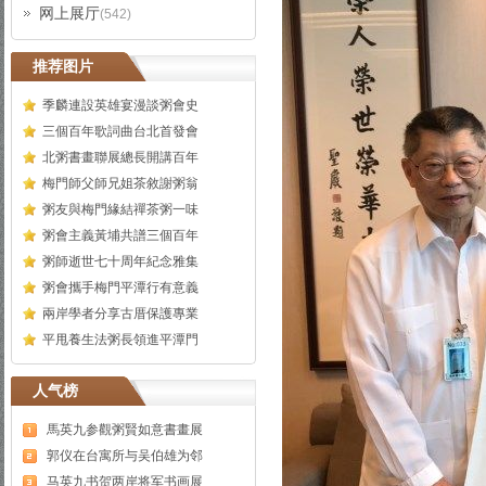
网上展厅
(542)
推荐图片
季麟連設英雄宴漫談粥會史
三個百年歌詞曲台北首發會
北粥書畫聯展總長開講百年
梅門師父師兄姐茶敘謝粥翁
粥友與梅門緣結禪茶粥一味
粥會主義黃埔共譜三個百年
粥師逝世七十周年紀念雅集
粥會攜手梅門平潭行有意義
兩岸學者分享古厝保護專業
平甩養生法粥長領進平潭門
人气榜
馬英九参觀粥賢如意書畫展
郭仪在台寓所与吴伯雄为邻
马英九书贺两岸将军书画展