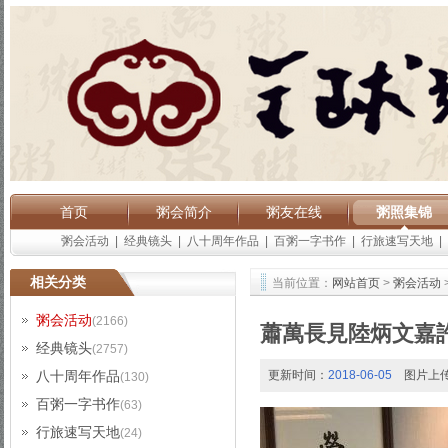
首页
粥会简介
粥友在线
粥照集锦
粥会活动
|
经典镜头
|
八十周年作品
|
百粥一字书作
|
行旅速写天地
|
相关分类
当前位置：
网站首页
>
粥会活动
粥会活动
(2166)
蕭萬長見陸炳文嘉
经典镜头
(2757)
八十周年作品
更新时间：
2018-06-05
图片上
(130)
百粥一字书作
(63)
行旅速写天地
(24)