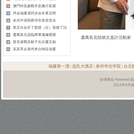
澳門特首參觀辛亥圖片双展
拜会福建省同乡会长蒋启弼
余光中洛阳桥诗在泉首发会
第五任会长丁慰慈（左）迎接丁治
蕭萬長允蒞臨將軍連緣開展
蕭萬長見陸炳文嘉許活動家
晉見連戰呈献于右任書文鎮
吴其萃从泉州来台响应送暖
福建第一漂
连氏大酒店
泉州华光学院
台北
|
|
|
全球粥会 Powered B
2012年4