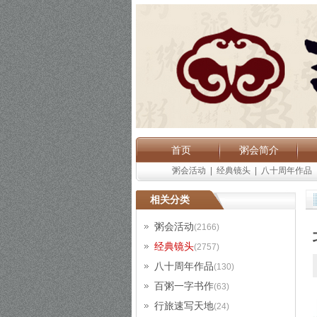
首页
粥会简介
粥会活动
|
经典镜头
|
八十周年作品
相关分类
粥会活动
(2166)
经典镜头
(2757)
八十周年作品
(130)
百粥一字书作
(63)
行旅速写天地
(24)