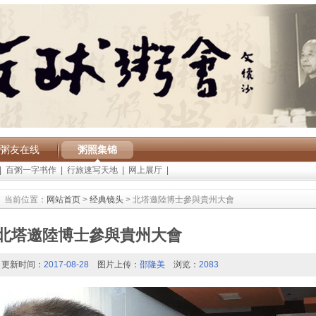
粥友在线
粥照集锦
|
百粥一字书作
|
行旅速写天地
|
网上展厅
|
当前位置：
网站首页
>
经典镜头
> 北塔邀陸博士參與貴州大會
北塔邀陸博士參與貴州大會
更新时间：
2017-08-28
图片上传：
邵隆美
浏览：
2083