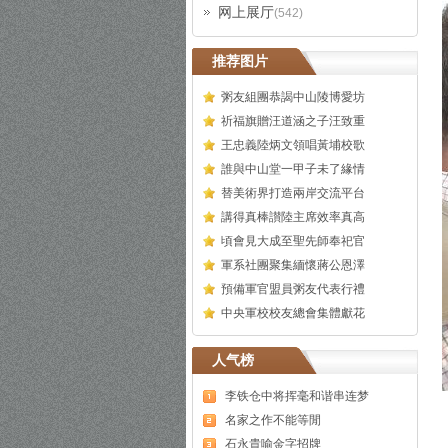
网上展厅
(542)
推荐图片
粥友組團恭謁中山陵博愛坊
祈福旗贈汪道涵之子汪致重
王忠義陸炳文領唱黃埔校歌
誰與中山堂一甲子未了緣情
替美術界打造兩岸交流平台
講得真棒讃陸主席效率真高
頃會見大成至聖先師奉祀官
軍系社團聚集緬懷蔣公恩澤
預備軍官盟員粥友代表行禮
中央軍校校友總會集體獻花
人气榜
李铁仓中将挥毫和谐串连梦
名家之作不能等閒
石永貴喻金字招牌