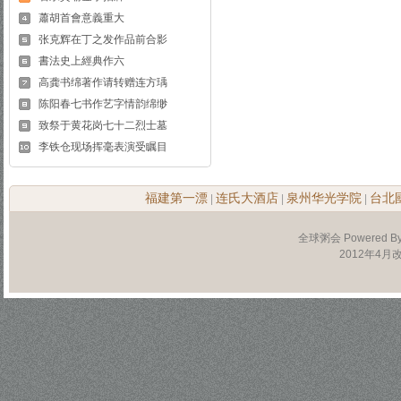
蕭胡首會意義重大
张克辉在丁之发作品前合影
書法史上經典作六
高龚书绵著作请转赠连方瑀
陈阳春七书作艺字情韵绵缈
致祭于黄花岗七十二烈士墓
李铁仓现场挥毫表演受瞩目
福建第一漂
连氏大酒店
泉州华光学院
台北
|
|
|
全球粥会 Powered B
2012年4