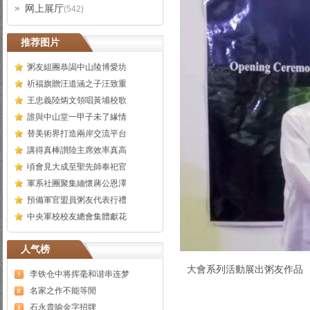
网上展厅
(542)
推荐图片
粥友組團恭謁中山陵博愛坊
祈福旗贈汪道涵之子汪致重
王忠義陸炳文領唱黃埔校歌
誰與中山堂一甲子未了緣情
替美術界打造兩岸交流平台
講得真棒讃陸主席效率真高
頃會見大成至聖先師奉祀官
軍系社團聚集緬懷蔣公恩澤
預備軍官盟員粥友代表行禮
中央軍校校友總會集體獻花
人气榜
大會系列活動展出粥友作品
李铁仓中将挥毫和谐串连梦
名家之作不能等閒
石永貴喻金字招牌