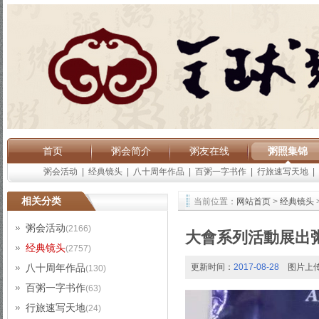
首页
粥会简介
粥友在线
粥照集锦
粥会活动
|
经典镜头
|
八十周年作品
|
百粥一字书作
|
行旅速写天地
|
相关分类
当前位置：
网站首页
>
经典镜头
粥会活动
(2166)
大會系列活動展出
经典镜头
(2757)
八十周年作品
更新时间：
2017-08-28
图片上
(130)
百粥一字书作
(63)
行旅速写天地
(24)