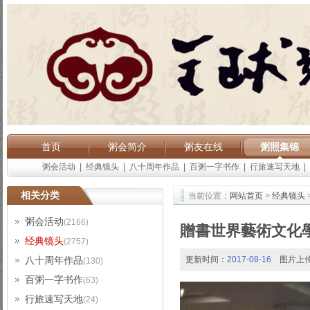
首页
粥会简介
粥友在线
粥照集锦
粥会活动
|
经典镜头
|
八十周年作品
|
百粥一字书作
|
行旅速写天地
|
相关分类
当前位置：
网站首页
>
经典镜头
粥会活动
(2166)
贈書世界藝術文化
经典镜头
(2757)
八十周年作品
更新时间：
2017-08-16
图片上
(130)
百粥一字书作
(63)
行旅速写天地
(24)