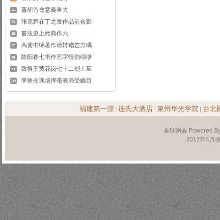
蕭胡首會意義重大
张克辉在丁之发作品前合影
書法史上經典作六
高龚书绵著作请转赠连方瑀
陈阳春七书作艺字情韵绵缈
致祭于黄花岗七十二烈士墓
李铁仓现场挥毫表演受瞩目
福建第一漂
连氏大酒店
泉州华光学院
台北
|
|
|
全球粥会 Powered B
2012年4