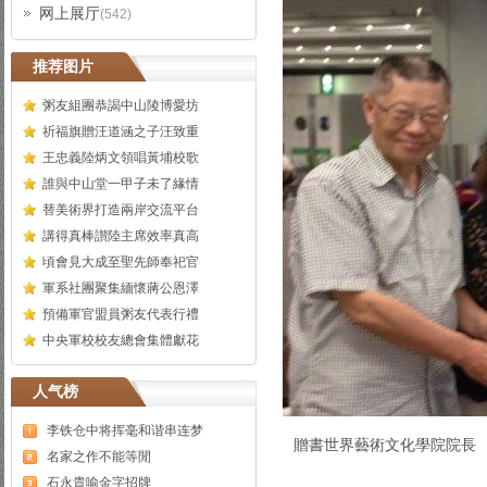
网上展厅
(542)
推荐图片
粥友組團恭謁中山陵博愛坊
祈福旗贈汪道涵之子汪致重
王忠義陸炳文領唱黃埔校歌
誰與中山堂一甲子未了緣情
替美術界打造兩岸交流平台
講得真棒讃陸主席效率真高
頃會見大成至聖先師奉祀官
軍系社團聚集緬懷蔣公恩澤
預備軍官盟員粥友代表行禮
中央軍校校友總會集體獻花
人气榜
李铁仓中将挥毫和谐串连梦
贈書世界藝術文化學院院長
名家之作不能等閒
石永貴喻金字招牌