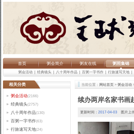
首页
粥会简介
粥友在线
粥照集锦
粥会活动
|
经典镜头
|
八十周年作品
|
百粥一字书作
|
行旅速写天地
|
相关分类
当前位置：
网站首页
>
粥会活动
粥会活动
(2166)
续办两岸名家书画
经典镜头
(2757)
八十周年作品
更新时间：
2017-04-03
图片上
(130)
百粥一字书作
(63)
行旅速写天地
(24)