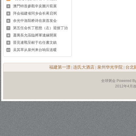
澳門特首參觀辛亥圖片双展
拜会福建省同乡会长蒋启弼
余光中洛阳桥诗在泉首发会
第五任会长丁慰慈（左）迎接丁治
蕭萬長允蒞臨將軍連緣開展
晉見連戰呈献于右任書文鎮
吴其萃从泉州来台响应送暖
福建第一漂
连氏大酒店
泉州华光学院
台北
|
|
|
全球粥会 Powered B
2012年4