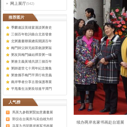
网上展厅
(542)
推荐图片
季麟連設英雄宴漫談粥會史
三個百年歌詞曲台北首發會
北粥書畫聯展總長開講百年
梅門師父師兄姐茶敘謝粥翁
粥友與梅門緣結禪茶粥一味
粥會主義黃埔共譜三個百年
粥師逝世七十周年紀念雅集
粥會攜手梅門平潭行有意義
兩岸學者分享古厝保護專業
平甩養生法粥長領進平潭門
人气榜
馬英九参觀粥賢如意書畫展
郭仪在台寓所与吴伯雄为邻
续办两岸名家书画赴台巡展
马英九书贺两岸将军书画展