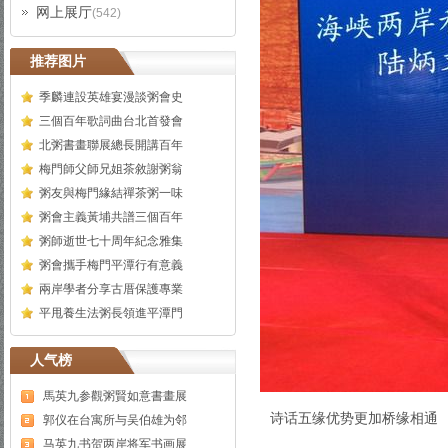
网上展厅
(542)
推荐图片
季麟連設英雄宴漫談粥會史
三個百年歌詞曲台北首發會
北粥書畫聯展總長開講百年
梅門師父師兄姐茶敘謝粥翁
粥友與梅門緣結禪茶粥一味
粥會主義黃埔共譜三個百年
粥師逝世七十周年紀念雅集
粥會攜手梅門平潭行有意義
兩岸學者分享古厝保護專業
平甩養生法粥長領進平潭門
人气榜
馬英九参觀粥賢如意書畫展
诗话五缘优势更加桥缘相通
郭仪在台寓所与吴伯雄为邻
马英九书贺两岸将军书画展