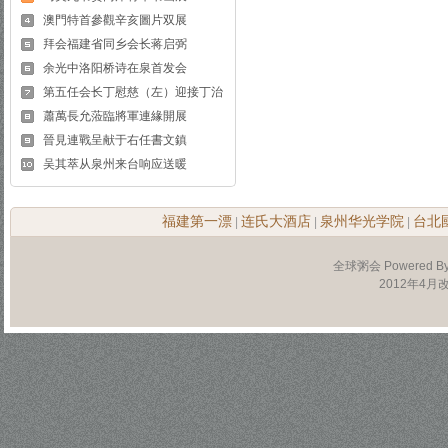
澳門特首參觀辛亥圖片双展
拜会福建省同乡会长蒋启弼
余光中洛阳桥诗在泉首发会
第五任会长丁慰慈（左）迎接丁治
蕭萬長允蒞臨將軍連緣開展
晉見連戰呈献于右任書文鎮
吴其萃从泉州来台响应送暖
福建第一漂
连氏大酒店
泉州华光学院
台北
|
|
|
全球粥会 Powered B
2012年4