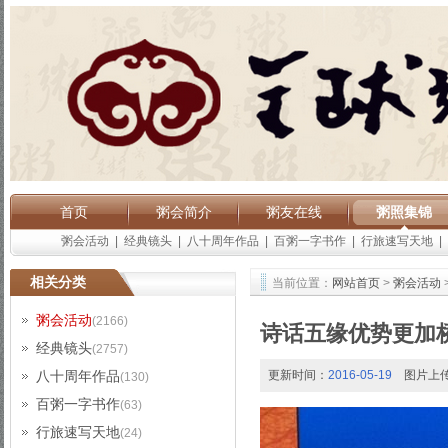
首页
粥会简介
粥友在线
粥照集锦
粥会活动
|
经典镜头
|
八十周年作品
|
百粥一字书作
|
行旅速写天地
|
相关分类
当前位置：
网站首页
>
粥会活动
粥会活动
(2166)
诗话五缘优势更加
经典镜头
(2757)
八十周年作品
更新时间：
2016-05-19
图片上
(130)
百粥一字书作
(63)
行旅速写天地
(24)