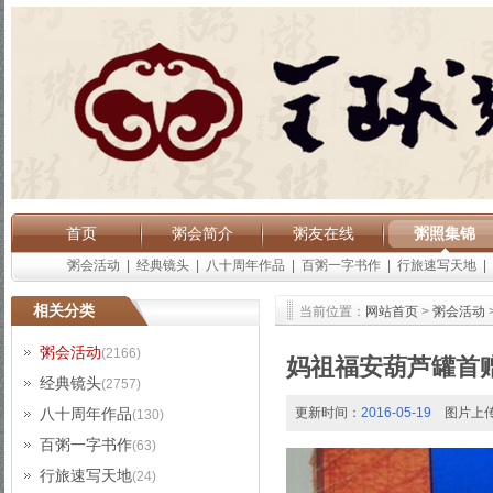
首页
粥会简介
粥友在线
粥照集锦
粥会活动
|
经典镜头
|
八十周年作品
|
百粥一字书作
|
行旅速写天地
|
相关分类
当前位置：
网站首页
>
粥会活动
粥会活动
(2166)
妈祖福安葫芦罐首
经典镜头
(2757)
八十周年作品
更新时间：
2016-05-19
图片上
(130)
百粥一字书作
(63)
行旅速写天地
(24)