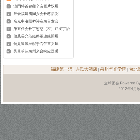
澳門特首參觀辛亥圖片双展
拜会福建省同乡会长蒋启弼
余光中洛阳桥诗在泉首发会
第五任会长丁慰慈（左）迎接丁治
蕭萬長允蒞臨將軍連緣開展
晉見連戰呈献于右任書文鎮
吴其萃从泉州来台响应送暖
福建第一漂
连氏大酒店
泉州华光学院
台北
|
|
|
全球粥会 Powered B
2012年4