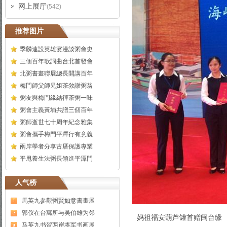
网上展厅
(542)
推荐图片
季麟連設英雄宴漫談粥會史
三個百年歌詞曲台北首發會
北粥書畫聯展總長開講百年
梅門師父師兄姐茶敘謝粥翁
粥友與梅門緣結禪茶粥一味
粥會主義黃埔共譜三個百年
粥師逝世七十周年紀念雅集
粥會攜手梅門平潭行有意義
兩岸學者分享古厝保護專業
平甩養生法粥長領進平潭門
人气榜
馬英九参觀粥賢如意書畫展
郭仪在台寓所与吴伯雄为邻
妈祖福安葫芦罐首赠闽台缘
马英九书贺两岸将军书画展