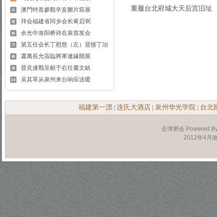
重履台北府城大天后宫旧址
澳門特首參觀辛亥圖片双展
拜会福建省同乡会长蒋启弼
余光中洛阳桥诗在泉首发会
第五任会长丁慰慈（左）迎接丁治
蕭萬長允蒞臨將軍連緣開展
晉見連戰呈献于右任書文鎮
吴其萃从泉州来台响应送暖
福建第一漂
连氏大酒店
泉州华光学院
台北
|
|
|
全球粥会 Powered B
2012年4