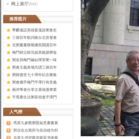
网上展厅
(542)
推荐图片
季麟連設英雄宴漫談粥會史
三個百年歌詞曲台北首發會
北粥書畫聯展總長開講百年
梅門師父師兄姐茶敘謝粥翁
粥友與梅門緣結禪茶粥一味
粥會主義黃埔共譜三個百年
粥師逝世七十周年紀念雅集
粥會攜手梅門平潭行有意義
兩岸學者分享古厝保護專業
平甩養生法粥長領進平潭門
人气榜
馬英九参觀粥賢如意書畫展
郭仪在台寓所与吴伯雄为邻
马英九书贺两岸将军书画展