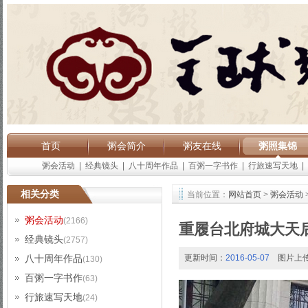
首页
粥会简介
粥友在线
粥照集锦
粥会活动
|
经典镜头
|
八十周年作品
|
百粥一字书作
|
行旅速写天地
|
相关分类
当前位置：
网站首页
>
粥会活动
粥会活动
(2166)
重履台北府城大天
经典镜头
(2757)
八十周年作品
更新时间：
2016-05-07
图片上
(130)
百粥一字书作
(63)
行旅速写天地
(24)