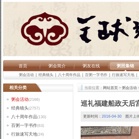
首页
粥会简介
粥友在线
粥照集锦
粥会活动
|
经典镜头
|
八十周年作品
|
百粥一字书作
|
行旅速写天地
|
相关分类
当前位置：
网站首页
>
粥会活动
粥会活动
(2166)
巡礼福建船政天后
经典镜头
(2757)
八十周年作品
更新时间：
2016-04-30
图片上
(130)
百粥一字书作
(63)
行旅速写天地
(24)