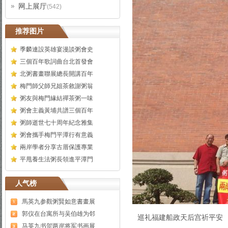
网上展厅
(542)
推荐图片
季麟連設英雄宴漫談粥會史
三個百年歌詞曲台北首發會
北粥書畫聯展總長開講百年
梅門師父師兄姐茶敘謝粥翁
粥友與梅門緣結禪茶粥一味
粥會主義黃埔共譜三個百年
粥師逝世七十周年紀念雅集
粥會攜手梅門平潭行有意義
兩岸學者分享古厝保護專業
平甩養生法粥長領進平潭門
人气榜
馬英九参觀粥賢如意書畫展
郭仪在台寓所与吴伯雄为邻
巡礼福建船政天后宫祈平安
马英九书贺两岸将军书画展