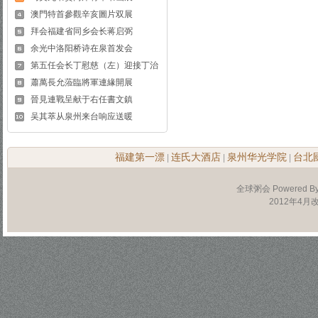
澳門特首參觀辛亥圖片双展
拜会福建省同乡会长蒋启弼
余光中洛阳桥诗在泉首发会
第五任会长丁慰慈（左）迎接丁治
蕭萬長允蒞臨將軍連緣開展
晉見連戰呈献于右任書文鎮
吴其萃从泉州来台响应送暖
福建第一漂
连氏大酒店
泉州华光学院
台北
|
|
|
全球粥会 Powered B
2012年4