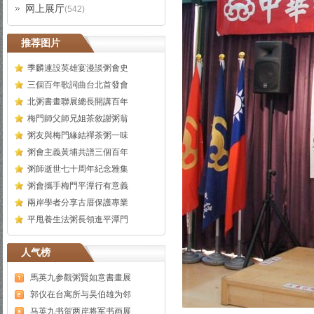
网上展厅
(542)
推荐图片
季麟連設英雄宴漫談粥會史
三個百年歌詞曲台北首發會
北粥書畫聯展總長開講百年
梅門師父師兄姐茶敘謝粥翁
粥友與梅門緣結禪茶粥一味
粥會主義黃埔共譜三個百年
粥師逝世七十周年紀念雅集
粥會攜手梅門平潭行有意義
兩岸學者分享古厝保護專業
平甩養生法粥長領進平潭門
人气榜
馬英九参觀粥賢如意書畫展
郭仪在台寓所与吴伯雄为邻
马英九书贺两岸将军书画展