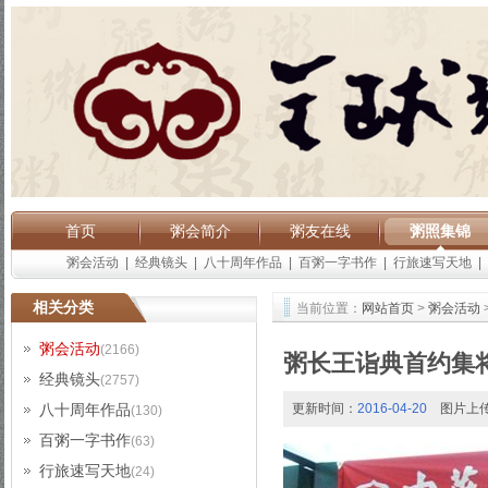
首页
粥会简介
粥友在线
粥照集锦
粥会活动
|
经典镜头
|
八十周年作品
|
百粥一字书作
|
行旅速写天地
|
相关分类
当前位置：
网站首页
>
粥会活动
粥会活动
(2166)
粥长王诣典首约集
经典镜头
(2757)
八十周年作品
更新时间：
2016-04-20
图片上
(130)
百粥一字书作
(63)
行旅速写天地
(24)