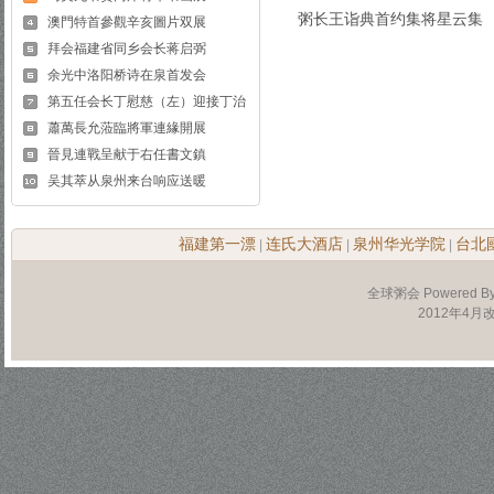
粥长王诣典首约集将星云集
澳門特首參觀辛亥圖片双展
拜会福建省同乡会长蒋启弼
余光中洛阳桥诗在泉首发会
第五任会长丁慰慈（左）迎接丁治
蕭萬長允蒞臨將軍連緣開展
晉見連戰呈献于右任書文鎮
吴其萃从泉州来台响应送暖
福建第一漂
连氏大酒店
泉州华光学院
台北
|
|
|
全球粥会 Powered B
2012年4