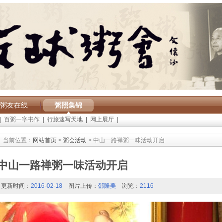
粥友在线
粥照集锦
|
百粥一字书作
|
行旅速写天地
|
网上展厅
|
当前位置：
网站首页
>
粥会活动
> 中山一路禅粥一味活动开启
中山一路禅粥一味活动开启
更新时间：
2016-02-18
图片上传：
邵隆美
浏览：
2116