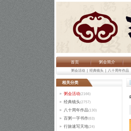
首页
粥会简介
粥会活动
|
经典镜头
|
八十周年作品
相关分类
粥会活动
(2166)
经典镜头
(2757)
八十周年作品
(130)
百粥一字书作
(63)
行旅速写天地
(24)