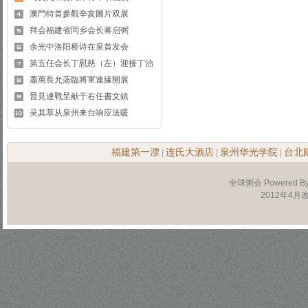
澳門特首參觀辛亥圖片双展
拜会福建省同乡会长蒋启弼
余光中洛阳桥诗在泉首发会
第五任会长丁慰慈（左）迎接丁治
蕭萬長允蒞臨將軍連緣開展
晉見連戰呈献于右任書文鎮
吴其萃从泉州来台响应送暖
福建第一漂
连氏大酒店
泉州华光学院
台北
|
|
|
全球粥会 Powered B
2012年4