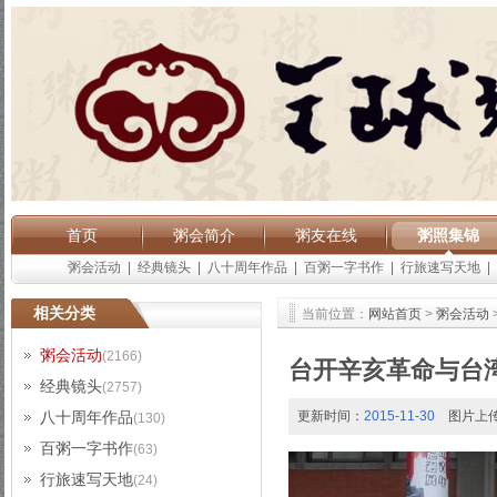
首页
粥会简介
粥友在线
粥照集锦
粥会活动
|
经典镜头
|
八十周年作品
|
百粥一字书作
|
行旅速写天地
|
相关分类
当前位置：
网站首页
>
粥会活动
粥会活动
(2166)
台开辛亥革命与台
经典镜头
(2757)
八十周年作品
更新时间：
2015-11-30
图片上
(130)
百粥一字书作
(63)
行旅速写天地
(24)