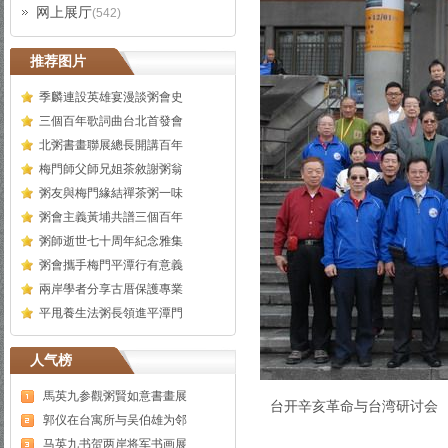
网上展厅
(542)
推荐图片
季麟連設英雄宴漫談粥會史
三個百年歌詞曲台北首發會
北粥書畫聯展總長開講百年
梅門師父師兄姐茶敘謝粥翁
粥友與梅門緣結禪茶粥一味
粥會主義黃埔共譜三個百年
粥師逝世七十周年紀念雅集
粥會攜手梅門平潭行有意義
兩岸學者分享古厝保護專業
平甩養生法粥長領進平潭門
人气榜
馬英九参觀粥賢如意書畫展
台开辛亥革命与台湾研讨会
郭仪在台寓所与吴伯雄为邻
马英九书贺两岸将军书画展