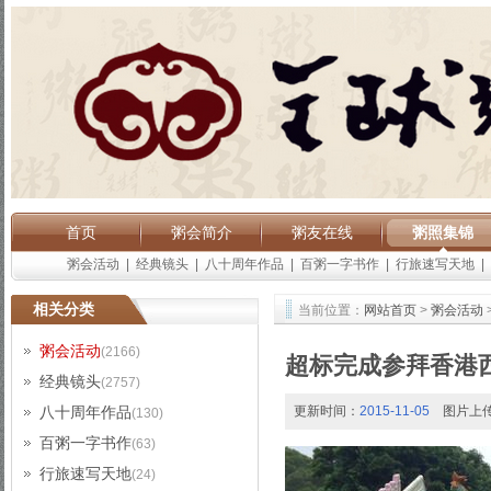
首页
粥会简介
粥友在线
粥照集锦
粥会活动
|
经典镜头
|
八十周年作品
|
百粥一字书作
|
行旅速写天地
|
相关分类
当前位置：
网站首页
>
粥会活动
粥会活动
(2166)
超标完成参拜香港
经典镜头
(2757)
八十周年作品
更新时间：
2015-11-05
图片上
(130)
百粥一字书作
(63)
行旅速写天地
(24)