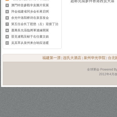
超标完成参拜香港西贡大庙
澳門特首參觀辛亥圖片双展
拜会福建省同乡会长蒋启弼
余光中洛阳桥诗在泉首发会
第五任会长丁慰慈（左）迎接丁治
蕭萬長允蒞臨將軍連緣開展
晉見連戰呈献于右任書文鎮
吴其萃从泉州来台响应送暖
福建第一漂
连氏大酒店
泉州华光学院
台北
|
|
|
全球粥会 Powered B
2012年4