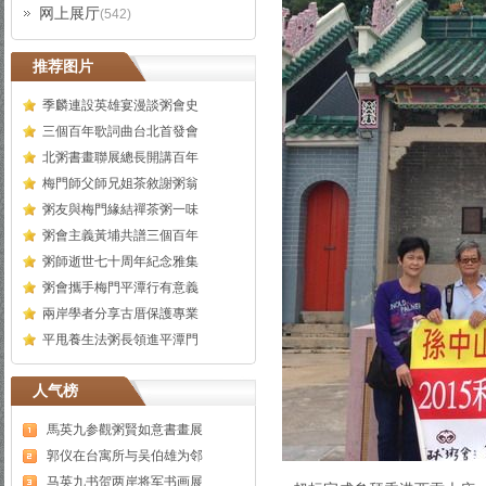
网上展厅
(542)
推荐图片
季麟連設英雄宴漫談粥會史
三個百年歌詞曲台北首發會
北粥書畫聯展總長開講百年
梅門師父師兄姐茶敘謝粥翁
粥友與梅門緣結禪茶粥一味
粥會主義黃埔共譜三個百年
粥師逝世七十周年紀念雅集
粥會攜手梅門平潭行有意義
兩岸學者分享古厝保護專業
平甩養生法粥長領進平潭門
人气榜
馬英九参觀粥賢如意書畫展
郭仪在台寓所与吴伯雄为邻
马英九书贺两岸将军书画展