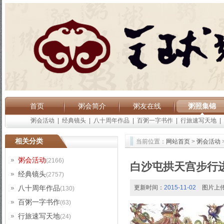
首页
粥会简介
粥友在线
粥照集锦
粥会活动
|
经典镜头
|
八十周年作品
|
百粥一字书作
|
行旅速写天地
|
相关分类
当前位置：
网站首页
>
粥会活动
粥会活动
(2166)
白沙屯拱天宫步行
经典镜头
(2757)
八十周年作品
更新时间：
2015-11-02
图片上
(130)
百粥一字书作
(63)
行旅速写天地
(24)