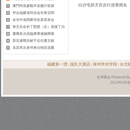
白沙屯拱天宫步行进香闻名
澳門特首參觀辛亥圖片双展
拜会福建省同乡会长蒋启弼
余光中洛阳桥诗在泉首发会
第五任会长丁慰慈（左）迎接丁治
蕭萬長允蒞臨將軍連緣開展
晉見連戰呈献于右任書文鎮
吴其萃从泉州来台响应送暖
福建第一漂
连氏大酒店
泉州华光学院
台北
|
|
|
全球粥会 Powered B
2012年4