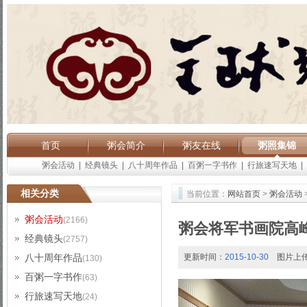
首页
粥会简介
粥友在线
粥照集锦
粥会活动
|
经典镜头
|
八十周年作品
|
百粥一字书作
|
行旅速写天地
|
相关分类
当前位置：
网站首页
>
粥会活动
粥会活动
(2166)
粥会将军书画院高
经典镜头
(2757)
八十周年作品
更新时间：
2015-10-30
图片上
(130)
百粥一字书作
(63)
行旅速写天地
(24)