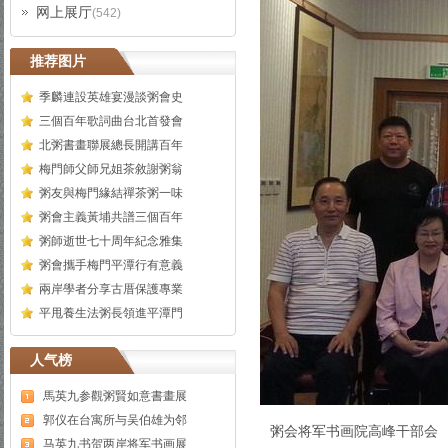
网上展厅
(542)
推荐图片
季麟連設英雄宴漫談粥會史
三個百年歌詞曲台北首發會
北粥書畫聯展總長開講百年
梅門師父師兄姐茶敘謝粥翁
粥友與梅門緣結禪茶粥一味
粥會主義黃埔共譜三個百年
粥師逝世七十周年紀念雅集
粥會攜手梅門平潭行有意義
兩岸學者分享古厝保護專業
平甩養生法粥長領進平潭門
人气榜
馬英九参觀粥賢如意書畫展
郭仪在台寓所与吴伯雄为邻
粥会将军书画院高峰干部会
马英九书贺两岸将军书画展