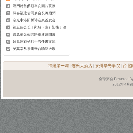
澳門特首參觀辛亥圖片双展
拜会福建省同乡会长蒋启弼
余光中洛阳桥诗在泉首发会
第五任会长丁慰慈（左）迎接丁治
蕭萬長允蒞臨將軍連緣開展
晉見連戰呈献于右任書文鎮
吴其萃从泉州来台响应送暖
福建第一漂
连氏大酒店
泉州华光学院
台北
|
|
|
全球粥会 Powered B
2012年4